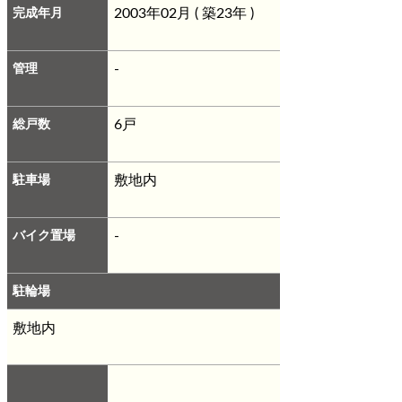
完成年月
2003年02月 ( 築23年 )
管理
-
総戸数
6戸
駐車場
敷地内
バイク置場
-
駐輪場
敷地内