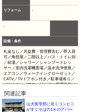
リフォーム
-
-
設備・条件
礼金なし／共益費・管理費含む／即入居
可／角部屋／二階以上／バス・トイレ別
／給湯／シャワー／シャンプードレッ
サー／室内洗濯機置場／温水洗浄便座／
エアコン／ウォークインクローゼット／
CATV／TVドアホン付き／駐車場有り／
バルコニー／フローリング／管理物件／
山口大学医学部／更新料なし
※ケーブ
関連記事
ルTV使用料は家賃に含む
山大医学部に近くコンビニ
がすぐそばの1Ｋのアパー