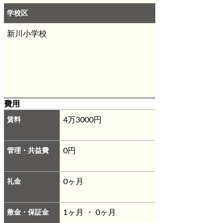
学校区
新川小学校
費用
賃料
4万3000円
管理・共益費
0円
礼金
0ヶ月
敷金・保証金
1ヶ月 ・ 0ヶ月