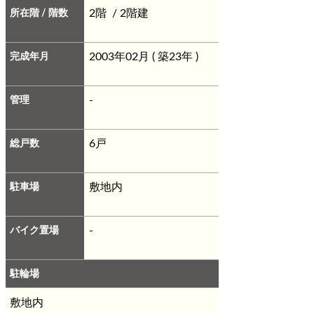
所在階 / 階数
2階 / 2階建
完成年月
2003年02月 ( 築23年 )
管理
-
総戸数
6戸
駐車場
敷地内
バイク置場
-
駐輪場
敷地内