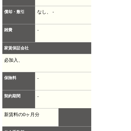
償却・敷引
なし、 -
雑費
-
家賃保証会社
必加入、
保険料
-
契約期間
-
新賃料の0ヶ月分