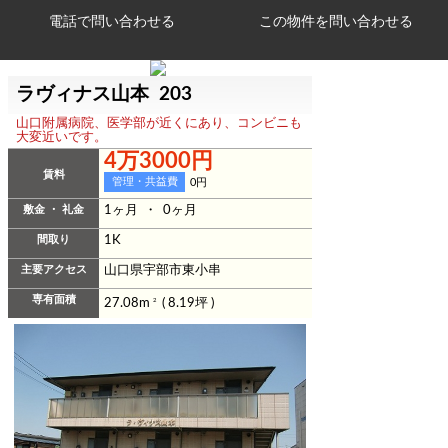
電話で問い合わせる
ラヴィナス山本 203
山口附属病院、医学部が近くにあり、コンビニも
大変近いです。
4万3000円
賃料
管理・共益費
0円
敷金 ・ 礼金
1ヶ月 ・ 0ヶ月
間取り
1K
主要アクセス
山口県宇部市東小串
専有面積
27.08m
2
( 8.19坪 )