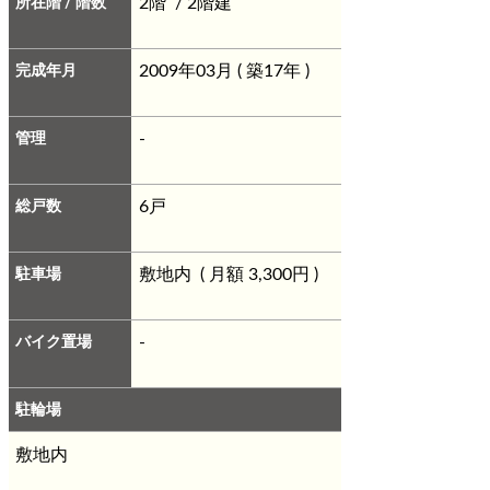
所在階 / 階数
2階 / 2階建
完成年月
2009年03月 ( 築17年 )
管理
-
総戸数
6戸
駐車場
敷地内 ( 月額 3,300円 )
バイク置場
-
駐輪場
敷地内