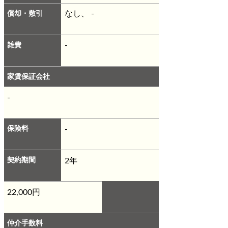
償却・敷引
なし、 -
雑費
-
家賃保証会社
-
保険料
-
契約期間
2年
22,000円
仲介手数料