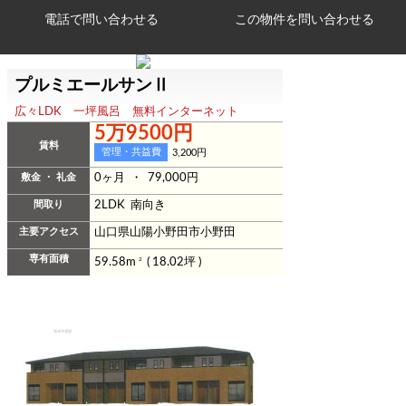
電話で問い合わせる
プルミエールサンⅡ
広々LDK 一坪風呂 無料インターネット
5万9500円
賃料
管理・共益費
3,200円
敷金 ・ 礼金
0ヶ月 ・ 79,000円
間取り
2LDK 南向き
主要アクセス
山口県山陽小野田市小野田
専有面積
59.58m
2
( 18.02坪 )