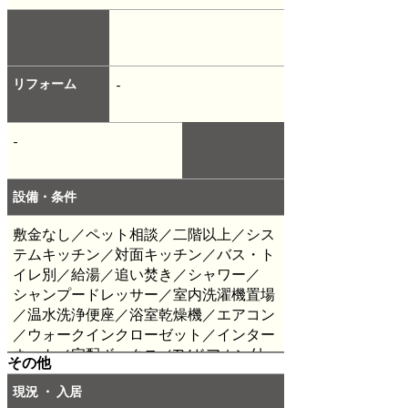
リフォーム
-
-
設備・条件
敷金なし／ペット相談／二階以上／シス
テムキッチン／対面キッチン／バス・ト
イレ別／給湯／追い焚き／シャワー／
シャンプードレッサー／室内洗濯機置場
／温水洗浄便座／浴室乾燥機／エアコン
／ウォークインクローゼット／インター
ネット／宅配ボックス／TVドアホン付
その他
き／監視・防犯カメラ／駐車場有り／2
現況 ・ 入居
台目駐車場／バルコニー／フローリング