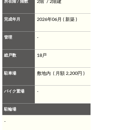
所在階 / 階数
2階 / 2階建
完成年月
2026年06月 ( 新築 )
管理
-
総戸数
18戸
駐車場
敷地内 ( 月額 2,200円 )
バイク置場
-
駐輪場
-