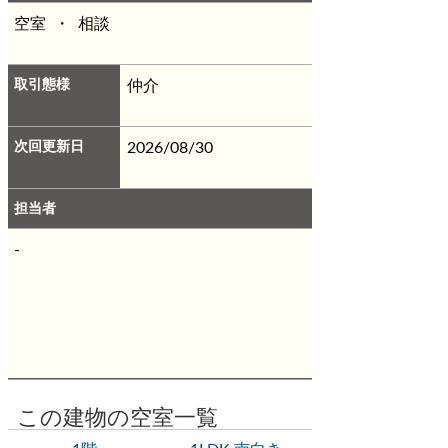
・保証会社原則加入 保証委託料 契約
空室 ・ 相談
時：25,000円 月額：賃料総額の2.5%必
要。
・契約時にクリーニング費とし
て、￥90,000（税込）が必要となりま
取引態様
仲介
す。
※無料インターネット
※エアコン2
基
※ペット相談
※宅配ボックス
次回更新日
2026/08/30
担当者
-
この建物の空室一覧