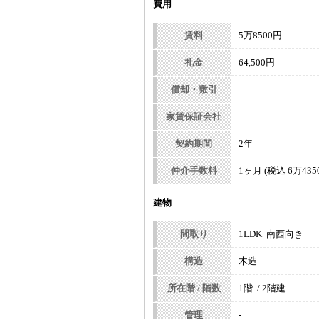
費用
賃料
5万8500円
礼金
64,500円
償却・敷引
-
家賃保証会社
-
契約期間
2年
仲介手数料
1ヶ月 (税込 6万435
建物
間取り
1LDK 南西向き
構造
木造
所在階 / 階数
1階 / 2階建
管理
-