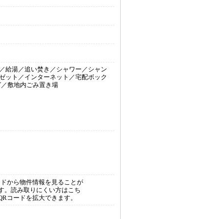
／給湯／追い焚き／シャワー／シャン
ゼット／インターネット／宅配ボック
グ／敷地内ごみ置き場
ードから物件情報を見ることが
す。読み取りにくい方はこち
QRコードを拡大できます。