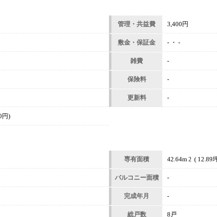
管理・共益費
3,400円
敷金・保証金
- ・ -
雑費
-
保険料
-
更新料
-
0円)
専有面積
42.64m
( 12.89坪
2
バルコニー面積
-
完成年月
-
総戸数
8戸