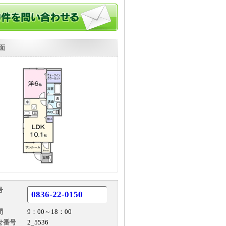
面
号
0836-22-0150
間
9：00～18：00
せ番号
2_5536