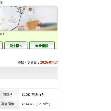
管理】
ます！
2026/07/17
登録・更新日：
間取り
1LDK 南西向き
専有面積
42.64m
( 12.89坪 )
2