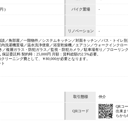
円 )
バイク置場
-
リノベーション
-
相談／角部屋／一階物件／システムキッチン／対面キッチン／バス・トイレ別
室内洗濯機置場／温水洗浄便座／浴室乾燥機／エアコン／ウォークインクロー
付き／複層ガラス・防犯ガラス／監視・防犯カメラ／駐車場有り／フローリン
保証委託料 契約時：25,000円 月額：賃料総額の2.5%必要。
クリーニング費として、￥80,000が必要となります。
ット
取引態様
仲介
QRコ
QRコード
出来ま
らから