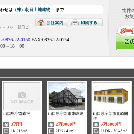
合わせは
（株）朝日土地建物
まで
目６－３６ 朝日ビ
L:
0836-22-0150
FAX:0836-22-0154
00～18：00
山口県宇部市開
山口県宇部市東岐波
山口県宇部市妻崎開
作
3万円
2万8000円
6万3000円
1K / 16m²
2DK / 41m²
2LDK / 50.45m²