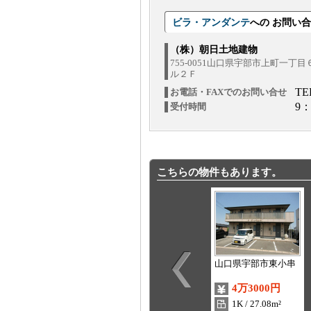
ビラ・アンダンテ
への お問い
（株）朝日土地建物
755-0051山口県宇部市上町一丁
ル２Ｆ
TE
お電話・FAXでのお問い合せ
9：
受付時間
こちらの物件もあります。
山口県宇部市東小串
4万3000円
1K / 27.08m²