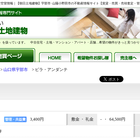
2.64m2 賃貸空室情報｜【朝日土地建物】宇部市･山陽小野田市の不動産情報サイト【賃貸・売買・売却査定・
）を扱っています。 中古住宅・土地・マンション・アパート・店舗…希望の物件がきっと見つかり
山口県宇部市
ビラ・アンダンテ
3,400円
敷金 ・ 礼金
- ・ 64,500円
管理・共益費
作