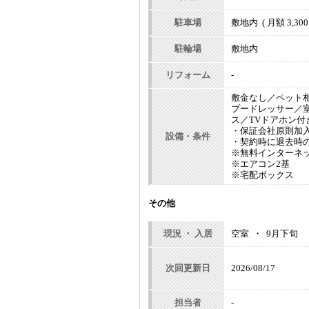
駐車場
敷地内 ( 月額 3,300
駐輪場
敷地内
リフォーム
-
敷金なし／ペット
プードレッサー／
ス／TVドアホン
・保証会社原則加入 
設備・条件
・契約時に退去時の
※無料インターネ
※エアコン2基
※宅配ボックス
その他
現況 ・ 入居
空室 ・ 9月下旬
次回更新日
2026/08/17
担当者
-