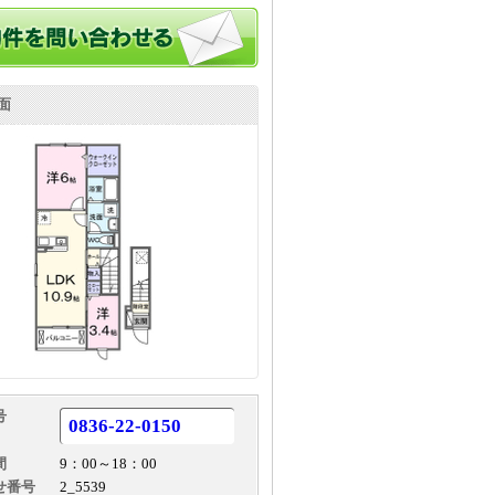
面
号
0836-22-0150
間
9：00～18：00
せ番号
2_5539