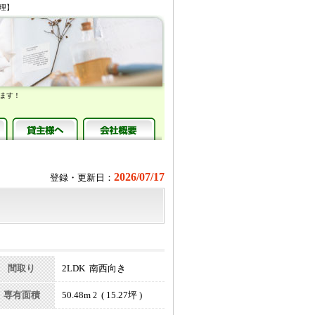
管理】
ます！
2026/07/17
登録・更新日：
間取り
2LDK 南西向き
専有面積
50.48m
( 15.27坪 )
2