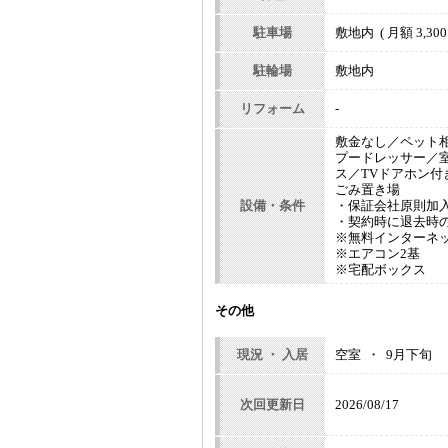
駐車場
敷地内 ( 月額 3,300
駐輪場
敷地内
リフォーム
-
敷金なし／ペット
プードレッサー／
ス／TVドアホン
ごみ置き場
設備・条件
・保証会社原則加入 
・契約時に退去時の
※無料インターネ
※エアコン2基
※宅配ボックス
その他
現況 ・ 入居
空室 ・ 9月下旬
次回更新日
2026/08/17