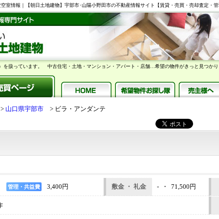
0.48m2 賃貸空室情報｜【朝日土地建物】宇部市･山陽小野田市の不動産情報サイト【賃貸・売買・売却査定・
）を扱っています。 中古住宅・土地・マンション・アパート・店舗…希望の物件がきっと見つかり
山口県宇部市
ビラ・アンダンテ
3,400円
敷金 ・ 礼金
- ・ 71,500円
管理・共益費
作