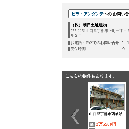
ビラ・アンダンテ
への お問い
（株）朝日土地建物
755-0051山口県宇部市上町一丁
ル２Ｆ
TE
お電話・FAXでのお問い合せ
9：
受付時間
こちらの物件もあります。
山口県宇部市西岐波
3万5500円