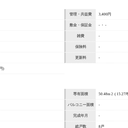
管理・共益費
3,400円
敷金・保証金
- ・ -
雑費
-
保険料
-
更新料
-
円)
専有面積
50.48m
( 15.27坪
2
バルコニー面積
-
完成年月
-
総戸数
8戸