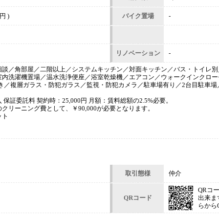
円 )
バイク置場
-
リノベーション
-
相談／角部屋／二階以上／システムキッチン／対面キッチン／バス・トイレ別
室内洗濯機置場／温水洗浄便座／浴室乾燥機／エアコン／ウォークインクロー
付き／複層ガラス・防犯ガラス／監視・防犯カメラ／駐車場有り／2台目駐車場
保証委託料 契約時：25,000円 月額：賃料総額の2.5%必要。
クリーニング費として、￥90,000が必要となります。
ット
取引態様
仲介
QRコ
QRコード
出来ま
らから