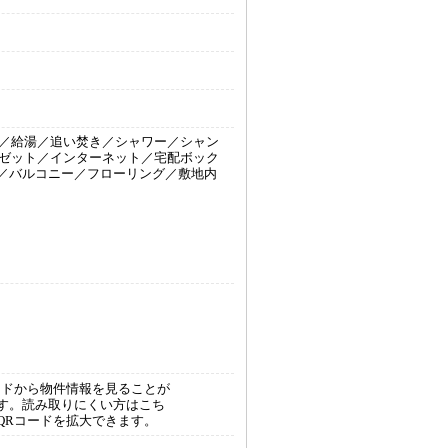
／給湯／追い焚き／シャワー／シャン
ゼット／インターネット／宅配ボック
／バルコニー／フローリング／敷地内
ードから物件情報を見ることが
す。読み取りにくい方はこち
QRコードを拡大できます。