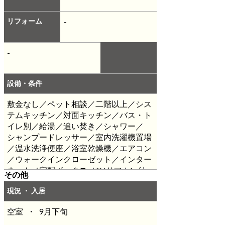
リフォーム
-
-
設備・条件
敷金なし／ペット相談／二階以上／シス
テムキッチン／対面キッチン／バス・ト
イレ別／給湯／追い焚き／シャワー／
シャンプードレッサー／室内洗濯機置場
／温水洗浄便座／浴室乾燥機／エアコン
／ウォークインクローゼット／インター
ネット／宅配ボックス／TVドアホン付
その他
き／複層ガラス・防犯ガラス／監視・防
現況 ・ 入居
犯カメラ／駐車場有り／2台目駐車場／
バルコニー／フローリング／敷地内ごみ
空室 ・ 9月下旬
置き場
・保証会社原則加入 保証委託料