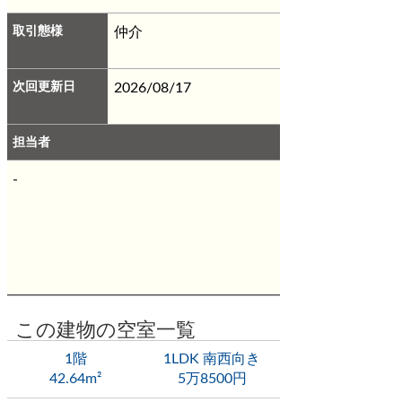
契約時：25,000円 月額：賃料総額の
2.5%必要。
・契約時に退去時のクリー
取引態様
仲介
ニング費として、￥90,000が必要となり
ます。
※無料インターネット
※エアコ
ン2基
※宅配ボックス
次回更新日
2026/08/17
担当者
-
この建物の空室一覧
1階
1LDK 南西向き
42.64m²
5万8500円