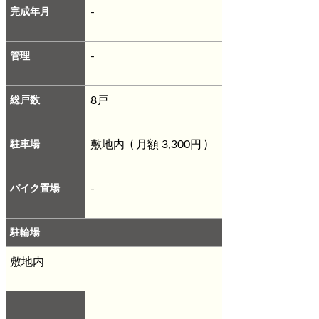
完成年月
-
管理
-
総戸数
8戸
駐車場
敷地内 ( 月額 3,300円 )
バイク置場
-
駐輪場
敷地内