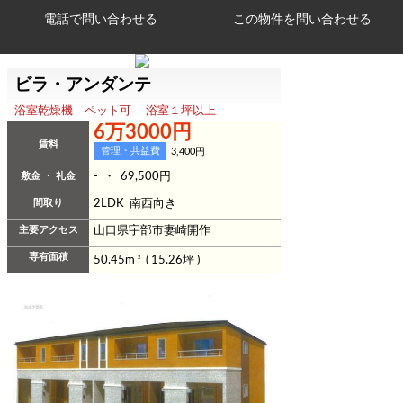
電話で問い合わせる
ビラ・アンダンテ
浴室乾燥機 ペット可 浴室１坪以上
6万3000円
賃料
管理・共益費
3,400円
敷金 ・ 礼金
- ・ 69,500円
間取り
2LDK 南西向き
主要アクセス
山口県宇部市妻崎開作
専有面積
50.45m
2
( 15.26坪 )