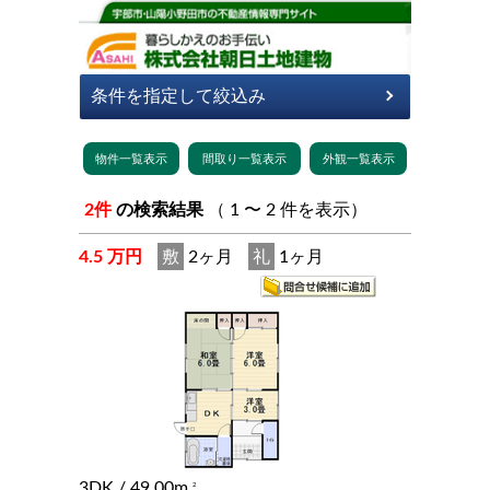
2件
の検索結果
（ 1 〜 2 件を表示）
4.5 万円
敷
2ヶ月
礼
1ヶ月
3DK
/ 49.00m
2