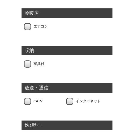
冷暖房
エアコン
収納
家具付
放送・通信
CATV
インターネット
ｾｷｭﾘﾃｨｰ