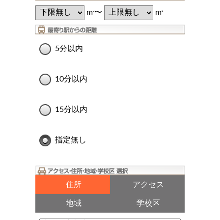
m
〜
m
2
2
5分以内
10分以内
15分以内
指定無し
住所
アクセス
地域
学校区