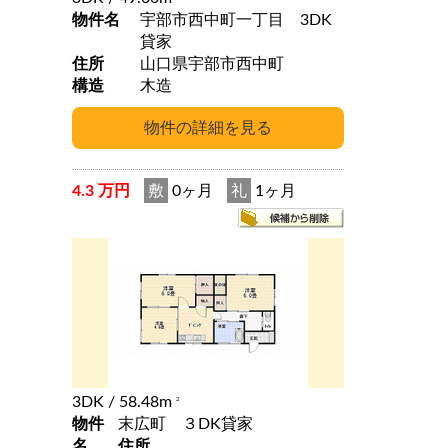
物件名
宇部市西中町一丁目 3DK
貸家
住所
山口県宇部市西中町
構造
木造
4.3 万円
敷
0ヶ月
礼
1ヶ月
3DK
/ 58.48m
2
物件
末広町 ３DK貸家
名
住所