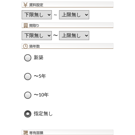
～
〜
新築
〜5年
〜10年
指定無し