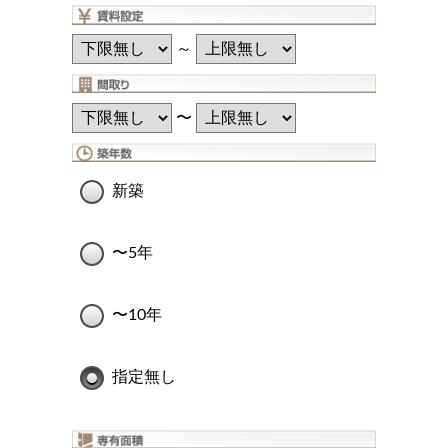
～
〜
新築
〜5年
〜10年
指定無し