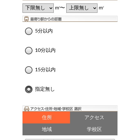
m
〜
m
2
2
5分以内
10分以内
15分以内
指定無し
住所
アクセス
地域
学校区