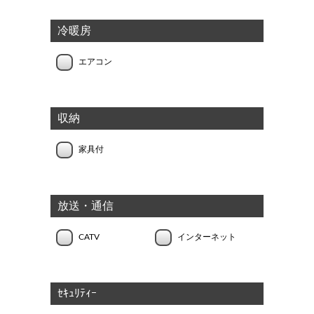
冷暖房
エアコン
収納
家具付
放送・通信
CATV
インターネット
ｾｷｭﾘﾃｨｰ