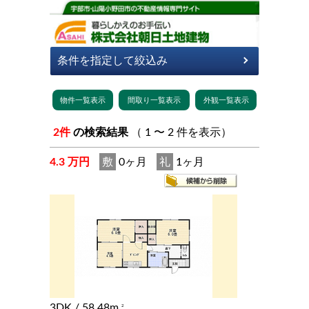
2件
の検索結果
（ 1 〜 2 件を表示）
4.3 万円
敷
0ヶ月
礼
1ヶ月
3DK
/ 58.48m
2