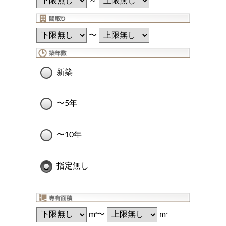
～
〜
新築
〜5年
〜10年
指定無し
m
〜
m
2
2