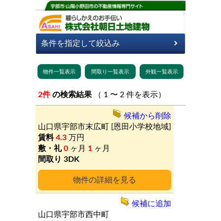
2件
の検索結果
（ 1 〜 2 件を表示）
候補から削除
山口県宇部市末広町
[恩田小学校地域]
4.3
万円
0
ヶ月
1
ヶ月
3DK
詳細
候補に追加
山口県宇部市西中町