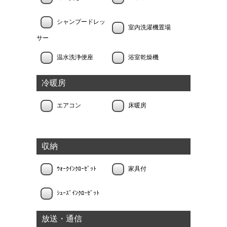
シャンプードレッ
室内洗濯機置場
サー
温水洗浄便座
浴室乾燥機
冷暖房
エアコン
床暖房
収納
ｳｫｰｸｲﾝｸﾛｰｾﾞｯﾄ
家具付
ｼｭｰｽﾞｲﾝｸﾛｰｾﾞｯﾄ
放送・通信