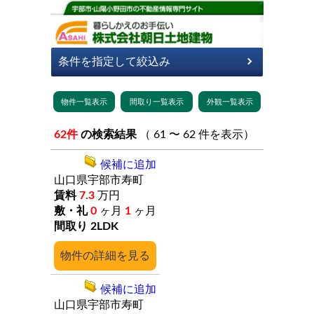
62件
の検索結果
（ 61 〜 62 件を表示）
候補に追加
山口県宇部市寿町
7.3
万円
0
ヶ月
1
ヶ月
2LDK
詳細
候補に追加
山口県宇部市寿町