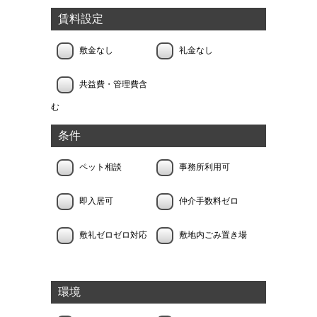
賃料設定
敷金なし
礼金なし
共益費・管理費含
む
条件
ペット相談
事務所利用可
即入居可
仲介手数料ゼロ
敷礼ゼロゼロ対応
敷地内ごみ置き場
環境