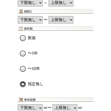
～
〜
新築
〜5年
〜10年
指定無し
m
〜
m
2
2