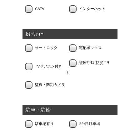
CATV
インターネット
ｾｷｭﾘﾃｨｰ
オートロック
宅配ボックス
複層ｶﾞﾗｽ･防犯ｶﾞﾗ
TVドアホン付き
ｽ
監視・防犯カメラ
駐車・駐輪
駐車場有り
2台目駐車場