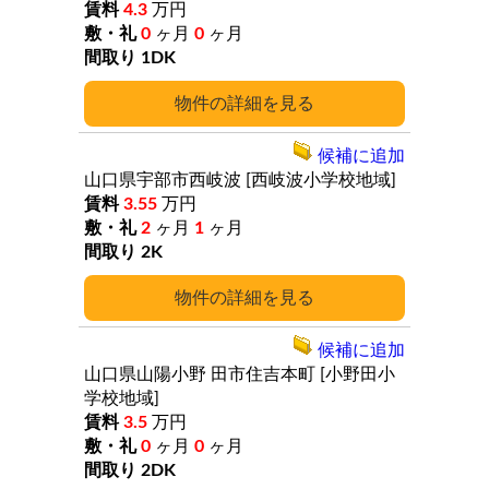
4.3
万円
0
ヶ月
0
ヶ月
1DK
詳細
候補に追加
山口県宇部市西岐波
[西岐波小学校地域]
3.55
万円
2
ヶ月
1
ヶ月
2K
詳細
候補に追加
山口県山陽小野
田市住吉本町
[小野田小
学校地域]
3.5
万円
0
ヶ月
0
ヶ月
2DK