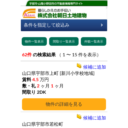
62件
の検索結果
（ 1 〜 15 件を表示）
候補に追加
山口県宇部市上町
[新川小学校地域]
4.5
万円
2
ヶ月
1
ヶ月
2DK
詳細
候補に追加
山口県宇部市若松町