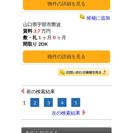
詳細
候補に追加
山口県宇部市際波
3.7
万円
1
ヶ月
0
ヶ月
2DK
詳細
前の検索結果
1
2
3
4
5
次の検索結果