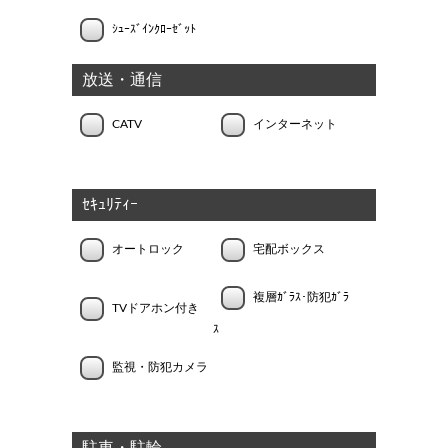
ｼｭｰｽﾞｲﾝｸﾛｰｾﾞｯﾄ
放送・通信
CATV
インターネット
ｾｷｭﾘﾃｨｰ
オートロック
宅配ボックス
複層ｶﾞﾗｽ･防犯ｶﾞﾗ
TVドアホン付き
ｽ
監視・防犯カメラ
駐車・駐輪