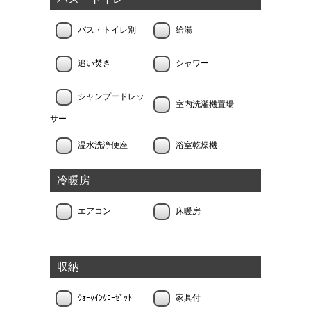
バス・トイレ別
給湯
追い焚き
シャワー
シャンプードレッ
室内洗濯機置場
サー
温水洗浄便座
浴室乾燥機
冷暖房
エアコン
床暖房
収納
ｳｫｰｸｲﾝｸﾛｰｾﾞｯﾄ
家具付