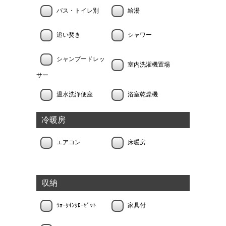
バス・トイレ別
給湯
追い焚き
シャワー
シャンプードレッ
室内洗濯機置場
サー
温水洗浄便座
浴室乾燥機
冷暖房
エアコン
床暖房
収納
ｳｫｰｸｲﾝｸﾛｰｾﾞｯﾄ
家具付