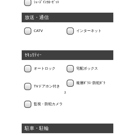
ｼｭｰｽﾞｲﾝｸﾛｰｾﾞｯﾄ
放送・通信
CATV
インターネット
ｾｷｭﾘﾃｨｰ
オートロック
宅配ボックス
複層ｶﾞﾗｽ･防犯ｶﾞﾗ
TVドアホン付き
ｽ
監視・防犯カメラ
駐車・駐輪