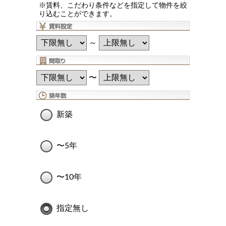
※賃料、こだわり条件などを指定して物件を絞
り込むことができます。
～
〜
新築
〜5年
〜10年
指定無し