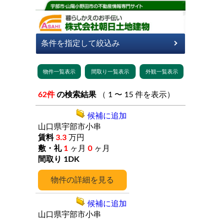
62件
の検索結果
（ 1 〜 15 件を表示）
候補に追加
山口県宇部市小串
3.3
万円
1
ヶ月
0
ヶ月
1DK
詳細
候補に追加
山口県宇部市小串