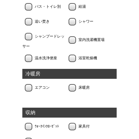
バス・トイレ別
給湯
追い焚き
シャワー
シャンプードレッ
室内洗濯機置場
サー
温水洗浄便座
浴室乾燥機
冷暖房
エアコン
床暖房
収納
ｳｫｰｸｲﾝｸﾛｰｾﾞｯﾄ
家具付