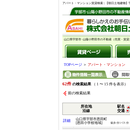
アパート・マンション賃貸検索 | 【朝日土地建物
山口県宇部市･山陽小野田市の不動産（売買・賃貸
TOPページ
＞
アパート・マンション
62件
の検索結果
（ 1 〜 15 件を表示）
前の検索結果
所在地
駅名
沿線
交通
山口県宇部市恩田町
詳細
[恩田小学校地域]
徒歩-分/バス-分