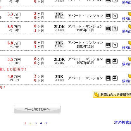
0
分
ヶ月
59.00m
-円、 0円
2
候補
！
2
5.3
ヶ月
3DK
万円
アパート・マンション
0
分
ヶ月
59.00m
-円、 0円
2
候補
0
6.5
ヶ月
2LDK
アパート・マンション
万円
1
1985年11月
ヶ月
55.60m
-円、 0円
2
候補
0
6.8
ヶ月
3DK
アパート・マンション
万円
1
1985年11月
ヶ月
51.00m
-円、 0円
2
候補
0
5.5
ヶ月
2LDK
アパート・マンション
万円
0
1997年03月
ヶ月
50.38m
-円、 0円
2
候補
室ＬＥＤ照明付！
3
4.9
ヶ月
3DK
万円
アパート・マンション
0
-円、-円
ヶ月
50.00m
2
候補
可！
次の検索
1
2
3
4
5