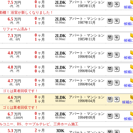
0
7.5
ヶ月
2LDK
アパート・マンション
万円
1
1985年11月
ヶ月
66.08m
-円、-円
2
候補
動棚！ 浴室が新しくなりました！
0
6.5
ヶ月
2LDK
アパート・マンション
万円
1
1987年11月
ヶ月
61.90m
-円、-円
2
候補
！ リフォーム済み！
0
7.3
ヶ月
2LDK
アパート・マンション
万円
1
1985年11月
ヶ月
61.90m
-円、 0円
2
候補
0
4.8
ヶ月
2LDK
アパート・マンション
万円
0
1996年04月
-円、-円
ヶ月
61.00m
2
候補
0
4.8
ヶ月
2LDK
アパート・マンション
万円
0
1996年04月
-円、-円
ヶ月
61.00m
2
候補
0
4.7
ヶ月
3LDK
アパート・マンション
万円
1
1996年04月
ヶ月
60.80m
-円、 0円
2
候補
！ ゴミは業者回収です！
0
4.6
ヶ月
3LDK
アパート・マンション
万円
1
1996年04月
ヶ月
60.80m
-円、 0円
2
候補か
！ ゴミは業者回収です！
0
6.7
ヶ月
2LDK
アパート・マンション
万円
1
1994年09月
ヶ月
60.00m
0円、 2,000円
2
候補
ルコニー、BS、ケーブルテレビ、三井ホーム施工
2
5.3
ヶ月
3DK
万円
アパート・マンション