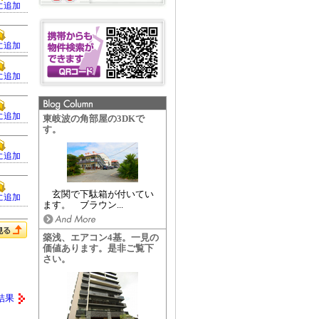
に追加
に追加
に追加
に追加
東岐波の角部屋の3DKで
す。
に追加
玄関で下駄箱が付いてい
に追加
ます。 ブラウン...
築浅、エアコン4基。一見の
価値あります。是非ご覧下
さい。
結果