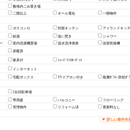
敷地内ごみ置き場
二階以上
オール電化
一階物件
ガスコンロ
対面キッチン
アイランドキッ
給湯
追い焚き
シャワー
ー
室内洗濯機置場
温水洗浄便座
浴室乾燥機
床暖房
家具付
ｼｭｰｽﾞｲﾝｸﾛｰｾﾞｯﾄ
インターネット
宅配ボックス
TVドアホン付き
複層ｶﾞﾗｽ･防犯ｶﾞﾗ
2台目駐車場
専用庭
バルコニー
フローリング
管理物件
リフォーム済
更新料なし