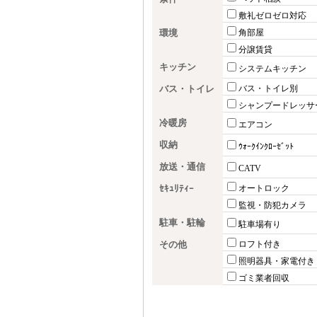
敷礼ゼロゼロ対応
環境
角部屋
分譲賃貸
キッチン
システムキッチン
バス・トイレ
バス・トイレ別
シャンプードレッサ
冷暖房
エアコン
収納
ｳｫｰｸｲﾝｸﾛｰｾﾞｯﾄ
放送・通信
CATV
ｾｷｭﾘﾃｨｰ
オートロック
監視・防犯カメラ
駐車・駐輪
駐車場有り
その他
ロフト付き
照明器具・家電付き
ゴミ業者回収