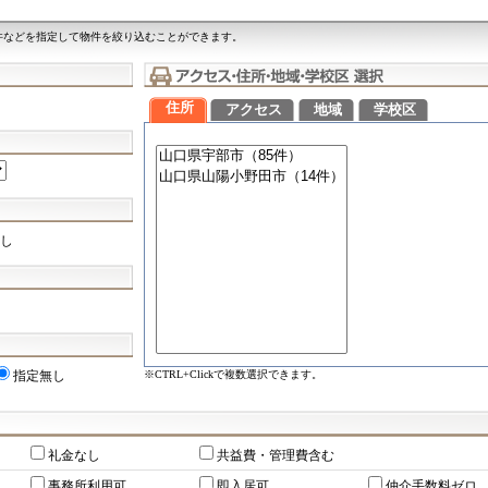
件などを指定して物件を絞り込むことができます。
住所
アクセス
地域
学校区
し
※CTRL+Clickで複数選択できます。
指定無し
礼金なし
共益費・管理費含む
事務所利用可
即入居可
仲介手数料ゼロ