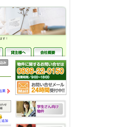
ます！
結果
合わせ
補
に追加