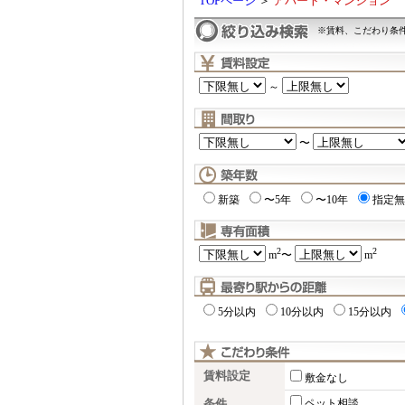
TOPページ
＞
アパート・マンション
※賃料、こだわり条
～
〜
新築
〜5年
〜10年
指定無
2
2
m
〜
m
5分以内
10分以内
15分以内
賃料設定
敷金なし
条件
ペット相談