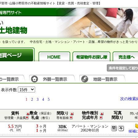
】宇部市･山陽小野田市の不動産情報サイト【賃貸・売買・売却査定・管理】
）を扱っています。 中古住宅・土地・マンション・アパート・店舗…希望の物件がきっと見つかり
表示件数
次の検索
1
2
3
4
5
敷金
物件種別
写真
賃料
間取り
（保証金）
問い
礼金
完成年月
間取り
候
管理費・共益費
（敷引）
専有面積
3
5.5
ヶ月
3DK
アパート・マンション
万円
1
2002年03月
-円、 0円
ヶ月
68.00m
2
候補