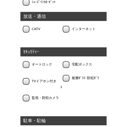
ｼｭｰｽﾞｲﾝｸﾛｰｾﾞｯﾄ
放送・通信
CATV
インターネット
ｾｷｭﾘﾃｨｰ
オートロック
宅配ボックス
複層ｶﾞﾗｽ･防犯ｶﾞﾗ
TVドアホン付き
ｽ
監視・防犯カメラ
駐車・駐輪