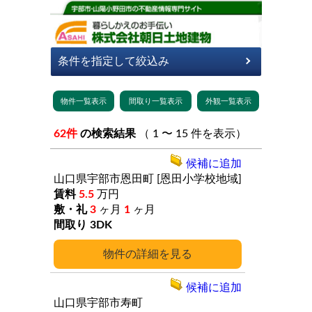
62件
の検索結果
（ 1 〜 15 件を表示）
候補に追加
山口県宇部市恩田町
[恩田小学校地域]
5.5
万円
3
ヶ月
1
ヶ月
3DK
詳細
候補に追加
山口県宇部市寿町