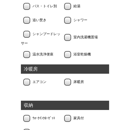
バス・トイレ別
給湯
追い焚き
シャワー
シャンプードレッ
室内洗濯機置場
サー
温水洗浄便座
浴室乾燥機
冷暖房
エアコン
床暖房
収納
ｳｫｰｸｲﾝｸﾛｰｾﾞｯﾄ
家具付