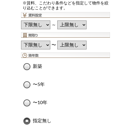
※賃料、こだわり条件などを指定して物件を絞
り込むことができます。
～
〜
新築
〜5年
〜10年
指定無し