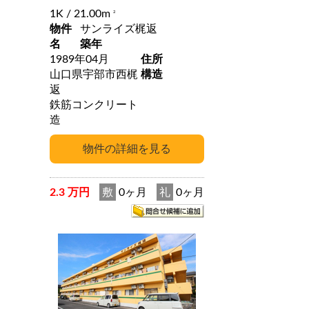
1K
/ 21.00m
2
物件
サンライズ梶返
名
築年
1989年04月
住所
山口県宇部市西梶
構造
返
鉄筋コンクリート
造
2.3 万円
敷
0ヶ月
礼
0ヶ月