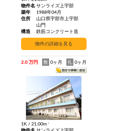
物件名
サンライズ上宇部
築年
1988年04月
住所
山口県宇部市上宇部
山門
構造
鉄筋コンクリート造
2.0 万円
敷
0ヶ月
礼
0ヶ月
1K
/ 21.00m
2
物件名
サンライズ上宇部