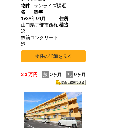
物件
サンライズ梶返
名
築年
1989年04月
住所
山口県宇部市西梶
構造
返
鉄筋コンクリート
造
2.3 万円
敷
0ヶ月
礼
0ヶ月