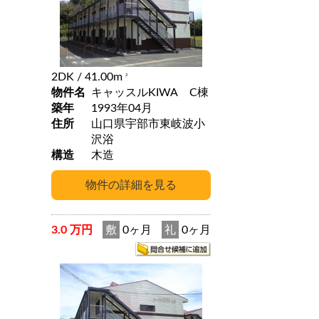
2DK
/ 41.00m
2
物件名
キャッスルKIWA C棟
築年
1993年04月
住所
山口県宇部市東岐波小
沢浴
構造
木造
3.0 万円
敷
0ヶ月
礼
0ヶ月