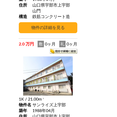
住所
山口県宇部市上宇部
山門
構造
鉄筋コンクリート造
2.0 万円
敷
0ヶ月
礼
0ヶ月
1K
/ 21.00m
2
物件名
サンライズ上宇部
築年
1988年04月
住所
山口県宇部市上宇部