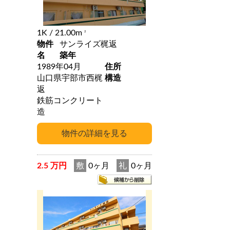
1K
/ 21.00m
2
物件
サンライズ梶返
名
築年
1989年04月
住所
山口県宇部市西梶
構造
返
鉄筋コンクリート
造
2.5 万円
敷
0ヶ月
礼
0ヶ月