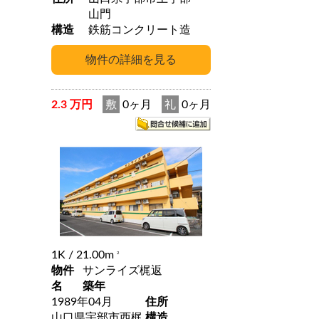
山門
構造
鉄筋コンクリート造
2.3 万円
敷
0ヶ月
礼
0ヶ月
1K
/ 21.00m
2
物件
サンライズ梶返
名
築年
1989年04月
住所
山口県宇部市西梶
構造