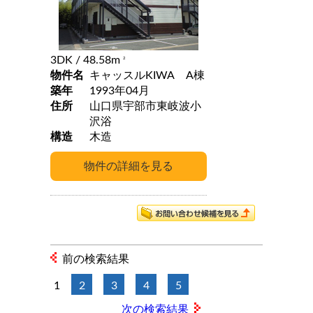
3DK
/ 48.58m
2
物件名
キャッスルKIWA A棟
築年
1993年04月
住所
山口県宇部市東岐波小
沢浴
構造
木造
前の検索結果
1
2
3
4
5
次の検索結果