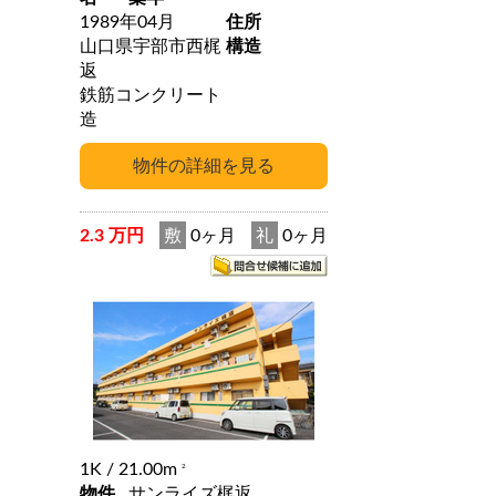
1989年04月
住所
山口県宇部市西梶
構造
返
鉄筋コンクリート
造
2.3 万円
敷
0ヶ月
礼
0ヶ月
1K
/ 21.00m
2
物件
サンライズ梶返