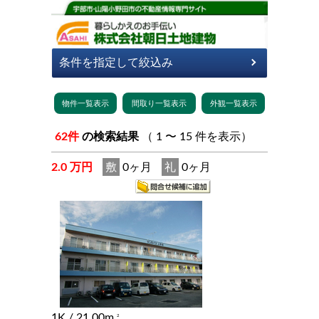
62件
の検索結果
（ 1 〜 15 件を表示）
2.0 万円
敷
0ヶ月
礼
0ヶ月
1K
/ 21.00m
2