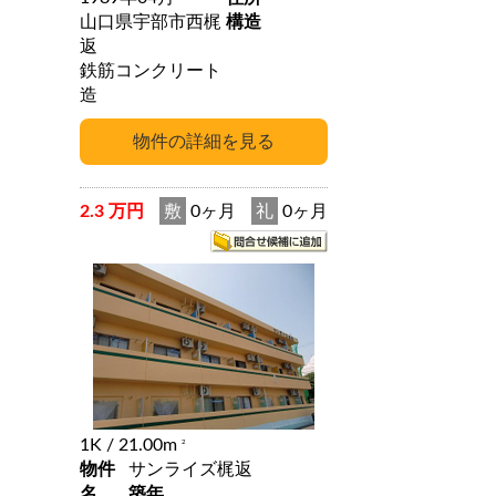
山口県宇部市西梶
構造
返
鉄筋コンクリート
造
2.3 万円
敷
0ヶ月
礼
0ヶ月
1K
/ 21.00m
2
物件
サンライズ梶返
名
築年