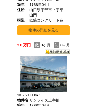
築年
1988年04月
住所
山口県宇部市上宇部
山門
構造
鉄筋コンクリート造
2.0 万円
敷
0ヶ月
礼
0ヶ月
1K
/ 21.00m
2
物件名
サンライズ上宇部
築年
1988年04月