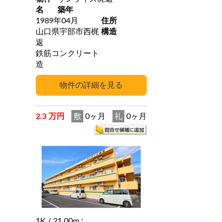
名
築年
1989年04月
住所
山口県宇部市西梶
構造
返
鉄筋コンクリート
造
2.3 万円
敷
0ヶ月
礼
0ヶ月
1K
/ 21.00m
2