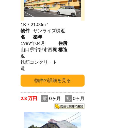
1K
/ 21.00m
2
物件
サンライズ梶返
名
築年
1989年04月
住所
山口県宇部市西梶
構造
返
鉄筋コンクリート
造
2.8 万円
敷
0ヶ月
礼
0ヶ月