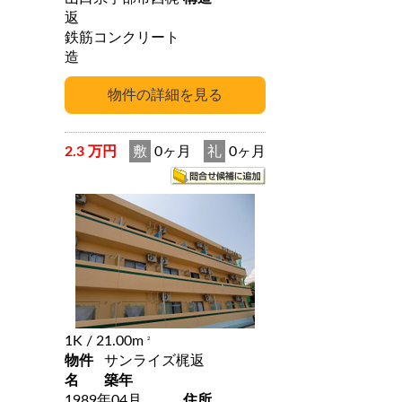
返
鉄筋コンクリート
造
2.3 万円
敷
0ヶ月
礼
0ヶ月
1K
/ 21.00m
2
物件
サンライズ梶返
名
築年
1989年04月
住所