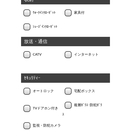
ｳｫｰｸｲﾝｸﾛｰｾﾞｯﾄ
家具付
ｼｭｰｽﾞｲﾝｸﾛｰｾﾞｯﾄ
放送・通信
CATV
インターネット
ｾｷｭﾘﾃｨｰ
オートロック
宅配ボックス
複層ｶﾞﾗｽ･防犯ｶﾞﾗ
TVドアホン付き
ｽ
監視・防犯カメラ