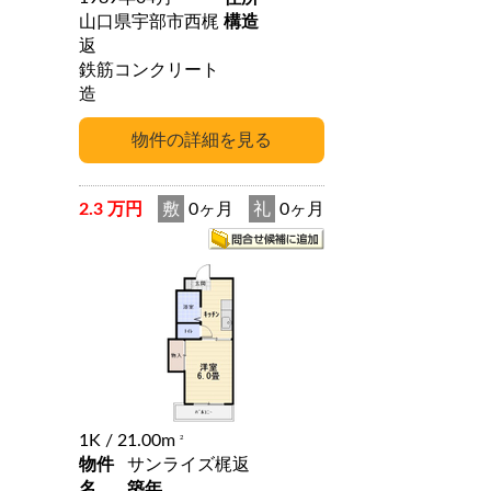
山口県宇部市西梶
構造
返
鉄筋コンクリート
造
2.3 万円
敷
0ヶ月
礼
0ヶ月
1K
/ 21.00m
2
物件
サンライズ梶返
名
築年