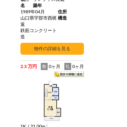
名
築年
1989年04月
住所
山口県宇部市西梶
構造
返
鉄筋コンクリート
造
2.3 万円
敷
0ヶ月
礼
0ヶ月
1K
/ 21.00m
2