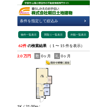
62件
の検索結果
（ 1 〜 15 件を表示）
2.0 万円
敷
0ヶ月
礼
0ヶ月
1K
/ 21.00m
2