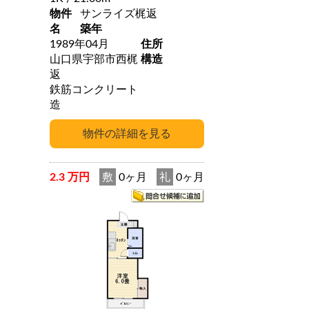
物件
サンライズ梶返
名
築年
1989年04月
住所
山口県宇部市西梶
構造
返
鉄筋コンクリート
造
2.3 万円
敷
0ヶ月
礼
0ヶ月