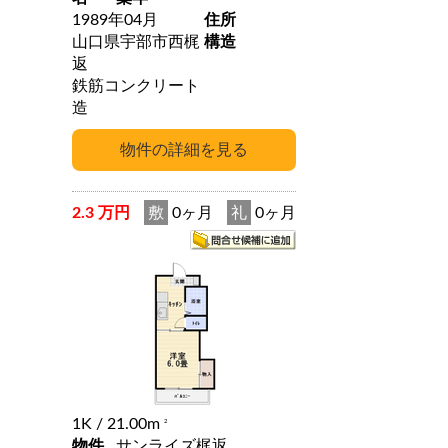
1989年04月
住所
山口県宇部市西梶
構造
返
鉄筋コンクリート
造
2.3 万円
敷
0ヶ月
礼
0ヶ月
1K
/ 21.00m
2
物件
サンライズ梶返