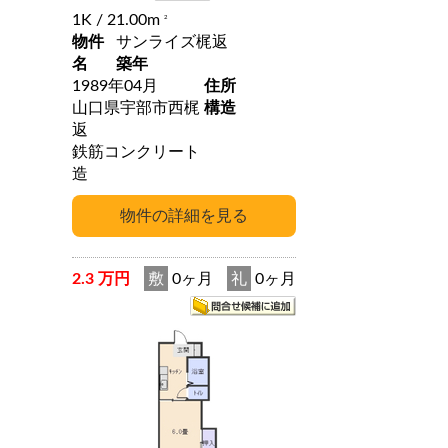
1K
/ 21.00m
2
物件
サンライズ梶返
名
築年
1989年04月
住所
山口県宇部市西梶
構造
返
鉄筋コンクリート
造
2.3 万円
敷
0ヶ月
礼
0ヶ月