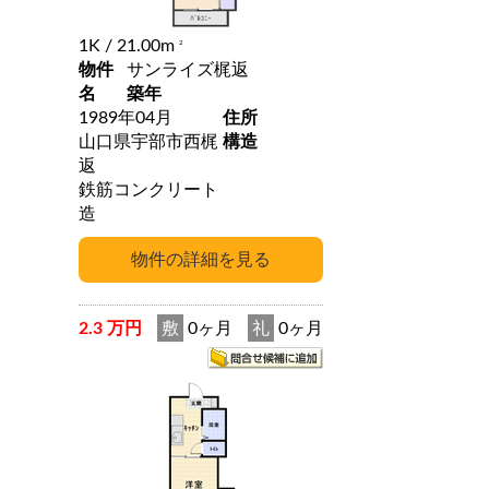
1K
/ 21.00m
2
物件
サンライズ梶返
名
築年
1989年04月
住所
山口県宇部市西梶
構造
返
鉄筋コンクリート
造
2.3 万円
敷
0ヶ月
礼
0ヶ月