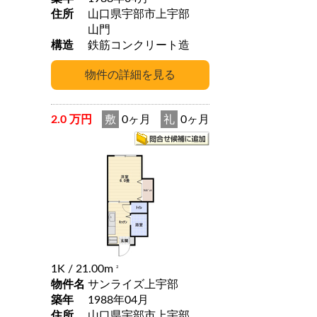
住所
山口県宇部市上宇部
山門
構造
鉄筋コンクリート造
2.0 万円
敷
0ヶ月
礼
0ヶ月
1K
/ 21.00m
2
物件名
サンライズ上宇部
築年
1988年04月
住所
山口県宇部市上宇部