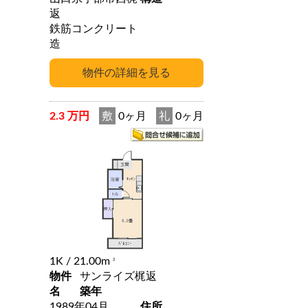
返
鉄筋コンクリート
造
2.3 万円
敷
0ヶ月
礼
0ヶ月
1K
/ 21.00m
2
物件
サンライズ梶返
名
築年
1989年04月
住所