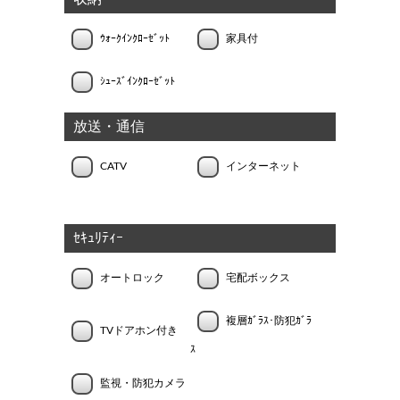
ｳｫｰｸｲﾝｸﾛｰｾﾞｯﾄ
家具付
ｼｭｰｽﾞｲﾝｸﾛｰｾﾞｯﾄ
放送・通信
CATV
インターネット
ｾｷｭﾘﾃｨｰ
オートロック
宅配ボックス
複層ｶﾞﾗｽ･防犯ｶﾞﾗ
TVドアホン付き
ｽ
監視・防犯カメラ