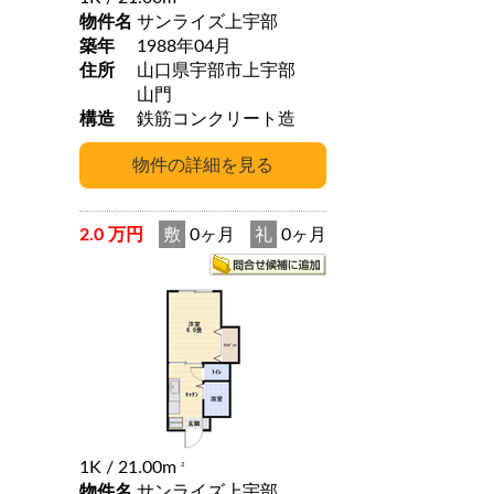
物件名
サンライズ上宇部
築年
1988年04月
住所
山口県宇部市上宇部
山門
構造
鉄筋コンクリート造
2.0 万円
敷
0ヶ月
礼
0ヶ月
1K
/ 21.00m
2
物件名
サンライズ上宇部