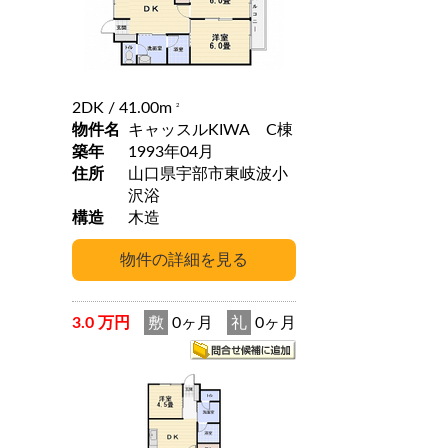
2DK
/ 41.00m
2
物件名
キャッスルKIWA C棟
築年
1993年04月
住所
山口県宇部市東岐波小
沢浴
構造
木造
3.0 万円
敷
0ヶ月
礼
0ヶ月