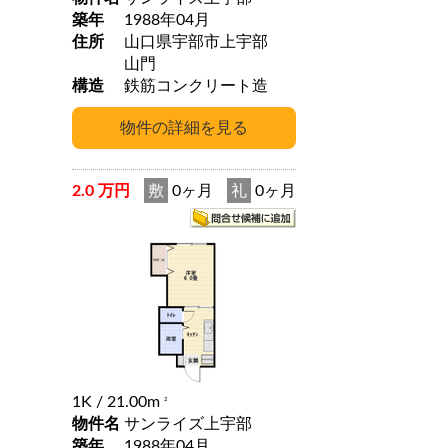
築年
1988年04月
住所
山口県宇部市上宇部
山門
構造
鉄筋コンクリート造
2.0 万円
敷
0ヶ月
礼
0ヶ月
1K
/ 21.00m
2
物件名
サンライズ上宇部
築年
1988年04月