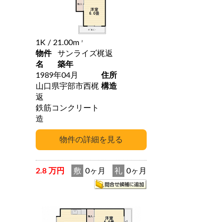
1K
/ 21.00m
2
物件
サンライズ梶返
名
築年
1989年04月
住所
山口県宇部市西梶
構造
返
鉄筋コンクリート
造
2.8 万円
敷
0ヶ月
礼
0ヶ月