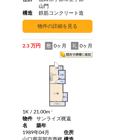
山門
構造
鉄筋コンクリート造
2.3 万円
敷
0ヶ月
礼
0ヶ月
1K
/ 21.00m
2
物件
サンライズ梶返
名
築年
1989年04月
住所
山口県宇部市西梶
構造