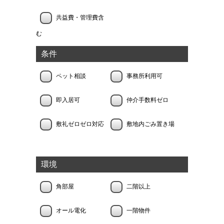
共益費・管理費含
む
条件
ペット相談
事務所利用可
即入居可
仲介手数料ゼロ
敷礼ゼロゼロ対応
敷地内ごみ置き場
環境
角部屋
二階以上
オール電化
一階物件