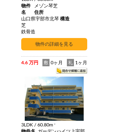
物件
メゾン琴芝
名
住所
山口県宇部市北琴
構造
芝
鉄骨造
4.6 万円
敷
0ヶ月
礼
1ヶ月
3LDK
/ 60.80m
2
物件名
ガーデンハイツ上宇部