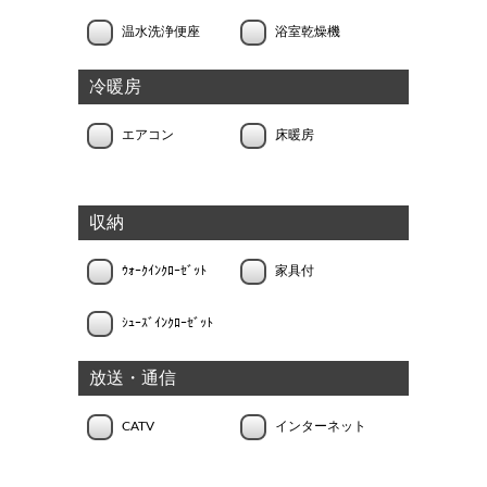
温水洗浄便座
浴室乾燥機
冷暖房
エアコン
床暖房
収納
ｳｫｰｸｲﾝｸﾛｰｾﾞｯﾄ
家具付
ｼｭｰｽﾞｲﾝｸﾛｰｾﾞｯﾄ
放送・通信
CATV
インターネット