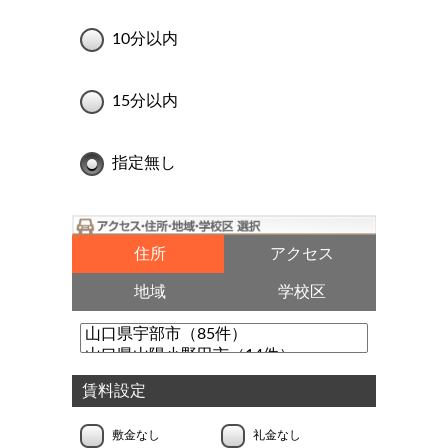
10分以内
15分以内
指定無し
住所
アクセス
地域
学校区
賃料設定
敷金なし
礼金なし