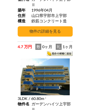
Ⅱ
築年
1996年04月
住所
山口県宇部市上宇部
構造
鉄筋コンクリート造
4.7 万円
敷
0ヶ月
礼
1ヶ月
3LDK
/ 60.80m
2
物件名
ガーデンハイツ上宇部
Ⅱ