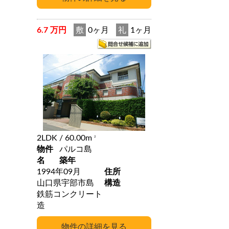
6.7 万円
敷
0ヶ月
礼
1ヶ月
2LDK
/ 60.00m
2
物件
パルコ島
名
築年
1994年09月
住所
山口県宇部市島
構造
鉄筋コンクリート
造