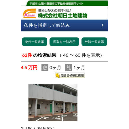
62件
の検索結果
（ 46 〜 60 件を表示）
4.5 万円
敷
0ヶ月
礼
1ヶ月
1LDK
/ 38.80m
2