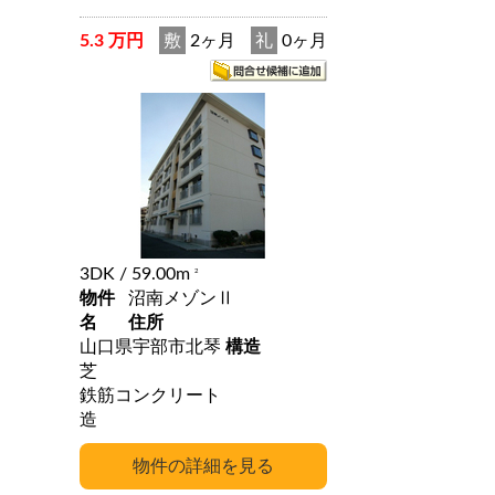
5.3 万円
敷
2ヶ月
礼
0ヶ月
3DK
/ 59.00m
2
物件
沼南メゾンⅡ
名
住所
山口県宇部市北琴
構造
芝
鉄筋コンクリート
造