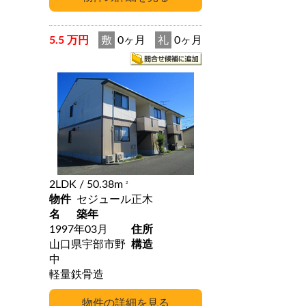
5.5 万円
敷
0ヶ月
礼
0ヶ月
2LDK
/ 50.38m
2
物件
セジュール正木
名
築年
1997年03月
住所
山口県宇部市野
構造
中
軽量鉄骨造