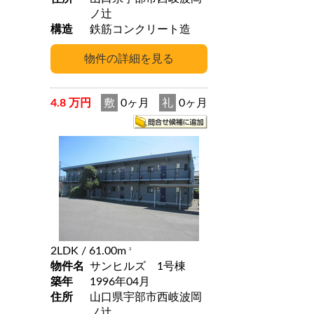
ノ辻
構造
鉄筋コンクリート造
4.8 万円
敷
0ヶ月
礼
0ヶ月
2LDK
/ 61.00m
2
物件名
サンヒルズ 1号棟
築年
1996年04月
住所
山口県宇部市西岐波岡
ノ辻