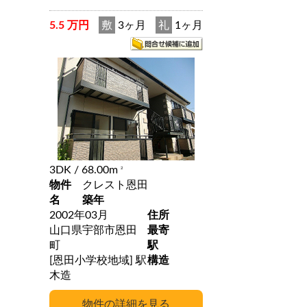
5.5 万円
敷
3ヶ月
礼
1ヶ月
3DK
/ 68.00m
2
物件
クレスト恩田
名
築年
2002年03月
住所
山口県宇部市恩田
最寄
町
駅
[恩田小学校地域] 駅
構造
木造