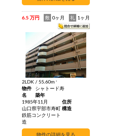
6.5 万円
敷
0ヶ月
礼
1ヶ月
2LDK
/ 55.60m
2
物件
シャトード寿
名
築年
1985年11月
住所
山口県宇部市寿町
構造
鉄筋コンクリート
造