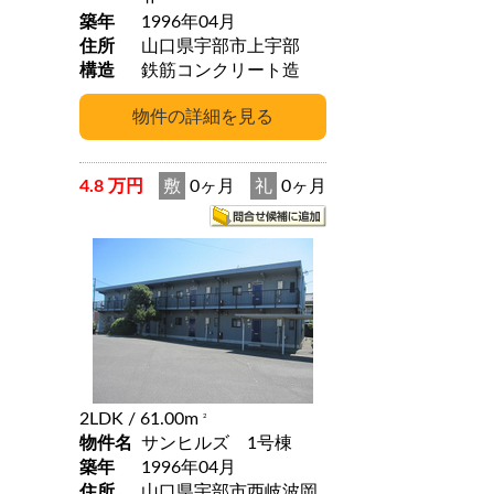
築年
1996年04月
住所
山口県宇部市上宇部
構造
鉄筋コンクリート造
4.8 万円
敷
0ヶ月
礼
0ヶ月
2LDK
/ 61.00m
2
物件名
サンヒルズ 1号棟
築年
1996年04月
住所
山口県宇部市西岐波岡