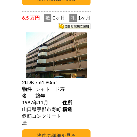
6.5 万円
敷
0ヶ月
礼
1ヶ月
2LDK
/ 61.90m
2
物件
シャトード寿
名
築年
1987年11月
住所
山口県宇部市寿町
構造
鉄筋コンクリート
造