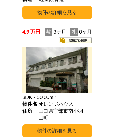
4.9 万円
敷
3ヶ月
礼
0ヶ月
3DK
/ 50.00m
2
物件名
オレンジハウス
住所
山口県宇部市南小羽
山町