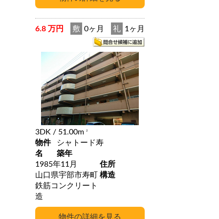
6.8 万円
敷
0ヶ月
礼
1ヶ月
3DK
/ 51.00m
2
物件
シャトード寿
名
築年
1985年11月
住所
山口県宇部市寿町
構造
鉄筋コンクリート
造