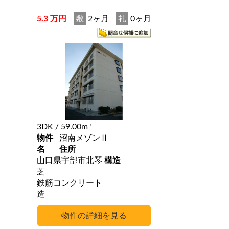
5.3 万円
敷
2ヶ月
礼
0ヶ月
3DK
/ 59.00m
2
物件
沼南メゾンⅡ
名
住所
山口県宇部市北琴
構造
芝
鉄筋コンクリート
造