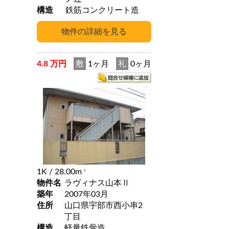
構造
鉄筋コンクリート造
4.8 万円
敷
1ヶ月
礼
0ヶ月
1K
/ 28.00m
2
物件名
ラヴィナス山本Ⅱ
築年
2007年03月
住所
山口県宇部市西小串2
丁目
構造
軽量鉄骨造