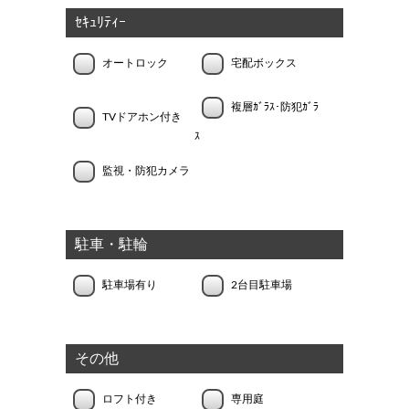
ｾｷｭﾘﾃｨｰ
オートロック
宅配ボックス
複層ｶﾞﾗｽ･防犯ｶﾞﾗ
TVドアホン付き
ｽ
監視・防犯カメラ
駐車・駐輪
駐車場有り
2台目駐車場
その他
ロフト付き
専用庭