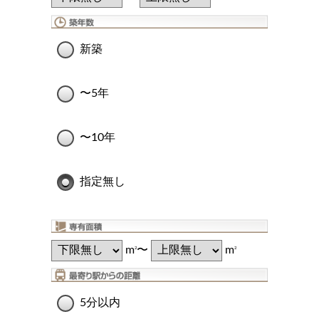
新築
〜5年
〜10年
指定無し
m
〜
m
2
2
5分以内