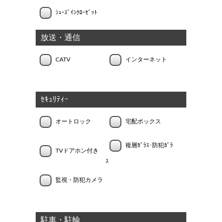
ｼｭｰｽﾞｲﾝｸﾛｰｾﾞｯﾄ
放送・通信
CATV
インターネット
ｾｷｭﾘﾃｨｰ
オートロック
宅配ボックス
複層ｶﾞﾗｽ･防犯ｶﾞﾗ
TVドアホン付き
ｽ
監視・防犯カメラ
駐車・駐輪