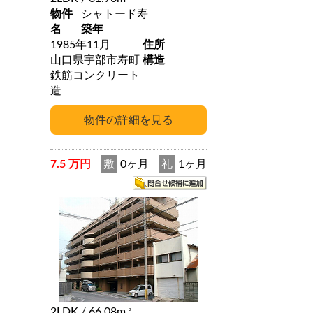
物件
シャトード寿
名
築年
1985年11月
住所
山口県宇部市寿町
構造
鉄筋コンクリート
造
7.5 万円
敷
0ヶ月
礼
1ヶ月
2LDK
/ 66.08m
2