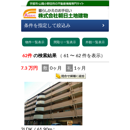
62件
の検索結果
（ 61 〜 62 件を表示）
7.3 万円
敷
0ヶ月
礼
1ヶ月
2LDK
/ 61.90m
2