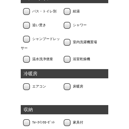
バス・トイレ別
給湯
追い焚き
シャワー
シャンプードレッ
室内洗濯機置場
サー
温水洗浄便座
浴室乾燥機
冷暖房
エアコン
床暖房
収納
ｳｫｰｸｲﾝｸﾛｰｾﾞｯﾄ
家具付