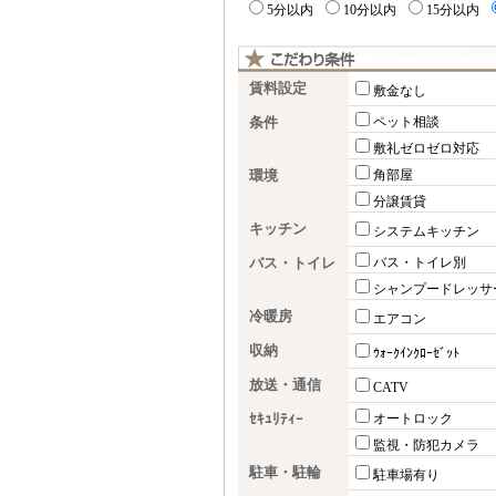
5分以内
10分以内
15分以内
賃料設定
敷金なし
条件
ペット相談
敷礼ゼロゼロ対応
環境
角部屋
分譲賃貸
キッチン
システムキッチン
バス・トイレ
バス・トイレ別
シャンプードレッサ
冷暖房
エアコン
収納
ｳｫｰｸｲﾝｸﾛｰｾﾞｯﾄ
放送・通信
CATV
ｾｷｭﾘﾃｨｰ
オートロック
監視・防犯カメラ
駐車・駐輪
駐車場有り