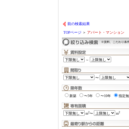
前の検索結果
TOPページ
＞
アパート・マンション
※賃料、こだわり条
～
〜
新築
〜5年
〜10年
指定無
2
2
m
〜
m