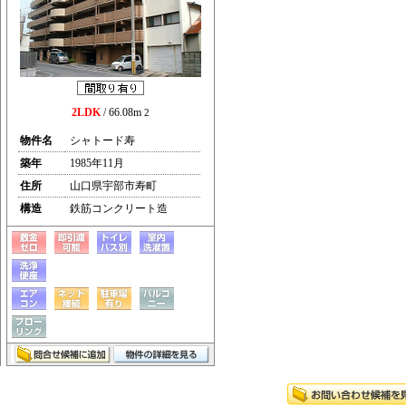
2LDK
/ 66.08m
2
物件名
シャトード寿
築年
1985年11月
住所
山口県宇部市寿町
構造
鉄筋コンクリート造