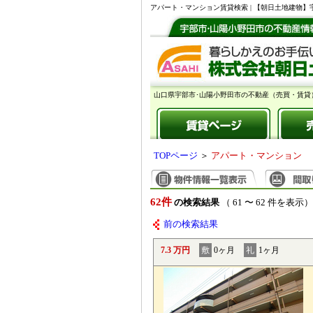
アパート・マンション賃貸検索 | 【朝日土地建物
山口県宇部市･山陽小野田市の不動産（売買・賃貸
TOPページ
＞
アパート・マンション
62件
の検索結果
（ 61 〜 62 件を表示）
前の検索結果
7.3 万円
敷
0ヶ月
礼
1ヶ月