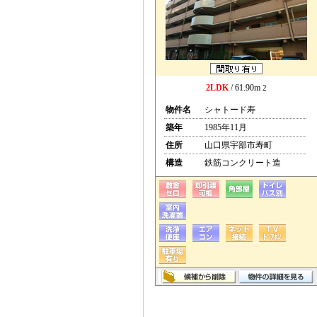
2LDK
/ 61.90m
2
物件名
シャトード寿
築年
1985年11月
住所
山口県宇部市寿町
構造
鉄筋コンクリート造