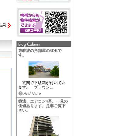
結果
東岐波の角部屋の3DKで
す。
玄関で下駄箱が付いてい
ます。 ブラウン...
築浅、エアコン4基。一見の
価値あります。是非ご覧下
さい。