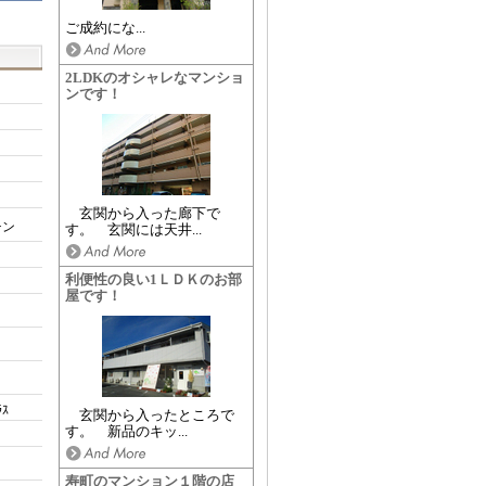
ご成約にな...
2LDKのオシャレなマンショ
ンです！
玄関から入った廊下で
チン
す。 玄関には天井...
利便性の良い1ＬＤＫのお部
屋です！
ｽ
玄関から入ったところで
す。 新品のキッ...
寿町のマンション１階の店