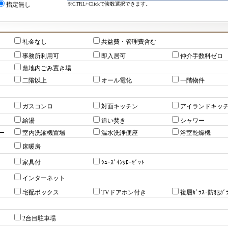
※CTRL+Clickで複数選択できます。
指定無し
礼金なし
共益費・管理費含む
事務所利用可
即入居可
仲介手数料ゼロ
敷地内ごみ置き場
二階以上
オール電化
一階物件
ガスコンロ
対面キッチン
アイランドキッ
給湯
追い焚き
シャワー
ー
室内洗濯機置場
温水洗浄便座
浴室乾燥機
床暖房
家具付
ｼｭｰｽﾞｲﾝｸﾛｰｾﾞｯﾄ
インターネット
宅配ボックス
TVドアホン付き
複層ｶﾞﾗｽ･防犯ｶﾞﾗ
2台目駐車場