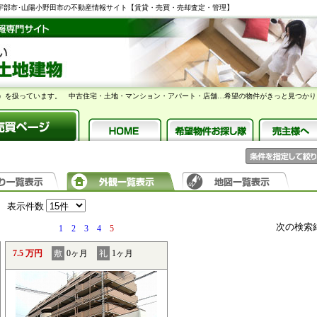
】宇部市･山陽小野田市の不動産情報サイト【賃貸・売買・売却査定・管理】
）を扱っています。 中古住宅・土地・マンション・アパート・店舗…希望の物件がきっと見つかり
表示件数
次の検索
1
2
3
4
5
7.5 万円
敷
0ヶ月
礼
1ヶ月