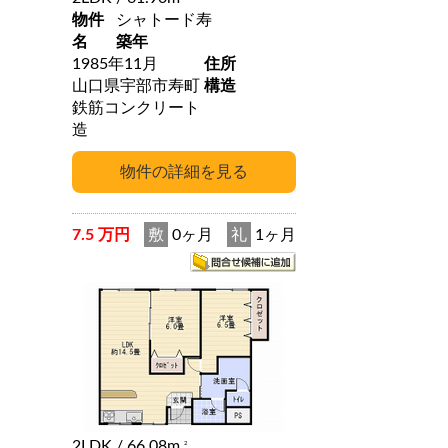
物件
シャトード寿
名
築年
1985年11月
住所
山口県宇部市寿町
構造
鉄筋コンクリート
造
7.5 万円
敷
0ヶ月
礼
1ヶ月
2LDK
/ 66.08m
2