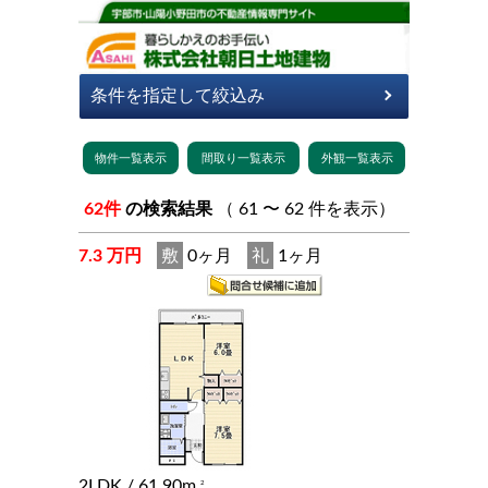
62件
の検索結果
（ 61 〜 62 件を表示）
7.3 万円
敷
0ヶ月
礼
1ヶ月
2LDK
/ 61.90m
2