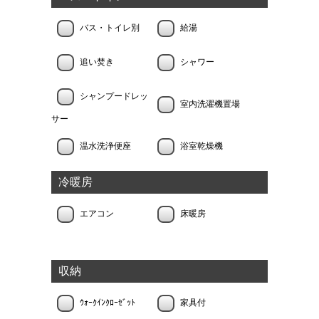
バス・トイレ別
給湯
追い焚き
シャワー
シャンプードレッ
室内洗濯機置場
サー
温水洗浄便座
浴室乾燥機
冷暖房
エアコン
床暖房
収納
ｳｫｰｸｲﾝｸﾛｰｾﾞｯﾄ
家具付