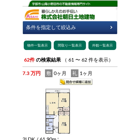
62件
の検索結果
（ 61 〜 62 件を表示）
7.3 万円
敷
0ヶ月
礼
1ヶ月
2LDK
/ 61.90m
2