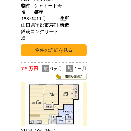
物件
シャトード寿
名
築年
1985年11月
住所
山口県宇部市寿町
構造
鉄筋コンクリート
造
7.5 万円
敷
0ヶ月
礼
1ヶ月
2LDK
/ 66.08m
2