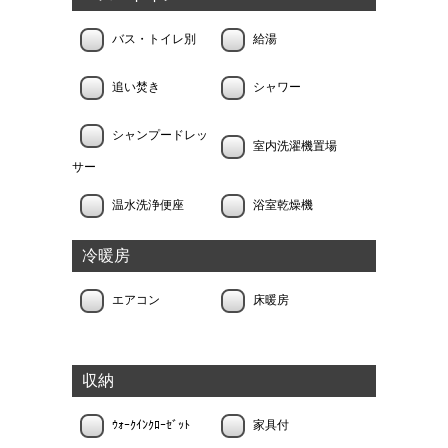
バス・トイレ別
給湯
追い焚き
シャワー
シャンプードレッ
室内洗濯機置場
サー
温水洗浄便座
浴室乾燥機
冷暖房
エアコン
床暖房
収納
ｳｫｰｸｲﾝｸﾛｰｾﾞｯﾄ
家具付