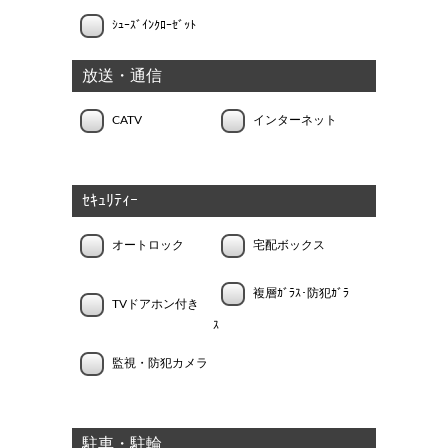
ｼｭｰｽﾞｲﾝｸﾛｰｾﾞｯﾄ
放送・通信
CATV
インターネット
ｾｷｭﾘﾃｨｰ
オートロック
宅配ボックス
複層ｶﾞﾗｽ･防犯ｶﾞﾗ
TVドアホン付き
ｽ
監視・防犯カメラ
駐車・駐輪