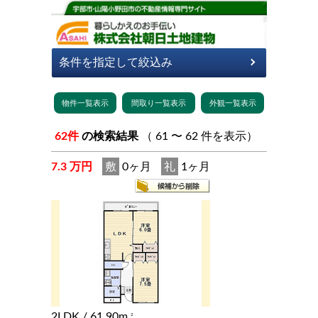
62件
の検索結果
（ 61 〜 62 件を表示）
7.3 万円
敷
0ヶ月
礼
1ヶ月
2LDK
/ 61.90m
2