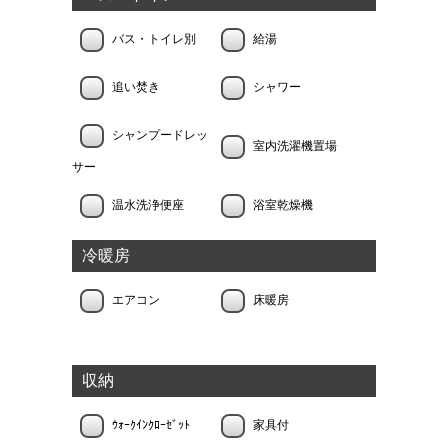
バス・トイレ別
給湯
追い焚き
シャワー
シャンプードレッ
室内洗濯機置場
サー
温水洗浄便座
浴室乾燥機
冷暖房
エアコン
床暖房
収納
ｳｫｰｸｲﾝｸﾛｰｾﾞｯﾄ
家具付