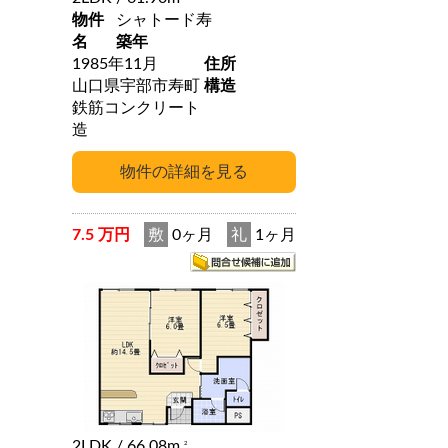
物件
シャトード寿
名
築年
1985年11月
住所
山口県宇部市寿町
構造
鉄筋コンクリート
造
7.5 万円
敷
0ヶ月
礼
1ヶ月
2LDK
/ 66.08m
2