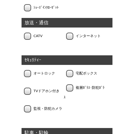
ｼｭｰｽﾞｲﾝｸﾛｰｾﾞｯﾄ
放送・通信
CATV
インターネット
ｾｷｭﾘﾃｨｰ
オートロック
宅配ボックス
複層ｶﾞﾗｽ･防犯ｶﾞﾗ
TVドアホン付き
ｽ
監視・防犯カメラ
駐車・駐輪