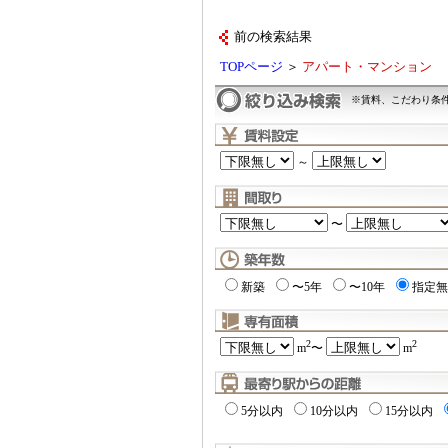
前の検索結果
TOPページ
＞
アパート・マンション
※賃料、こだわり条
～
〜
新築
〜5年
〜10年
指定無
2
2
m
〜
m
5分以内
10分以内
15分以内