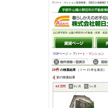
アパート・マンション賃貸検索 | 【朝日土地建物
山口県宇部市･山陽小野田市の不動産（売買・賃貸
TOPページ
＞
アパート・マンション
20件
の検索結果
（ 1 〜 15 件を表示）
前の検索結果
4.0 万円
敷
0ヶ月
礼
1ヶ月