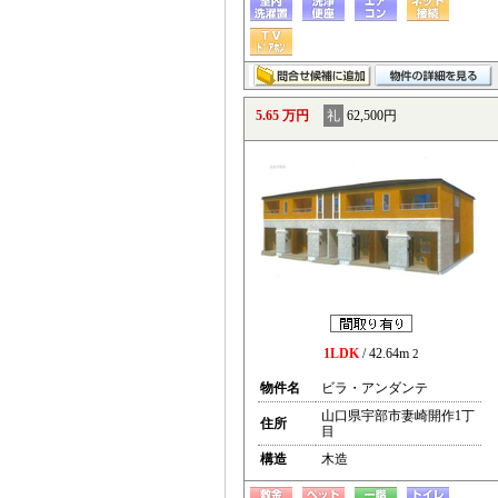
5.65 万円
礼
62,500円
1LDK
/ 42.64m
2
物件名
ビラ・アンダンテ
山口県宇部市妻崎開作1丁
住所
目
構造
木造