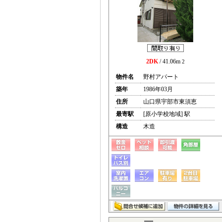
2DK
/ 41.06m
2
物件名
野村アパート
築年
1986年03月
住所
山口県宇部市東須恵
最寄駅
[原小学校地域] 駅
構造
木造