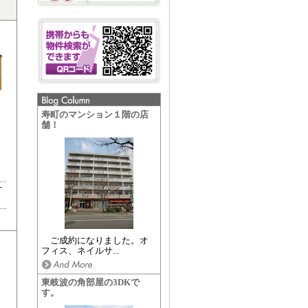
寿町のマンション１階の店
舗！
丁
ご成約になりました。オ
フィス、ネイルサ...
東岐波の角部屋の3DKで
す。