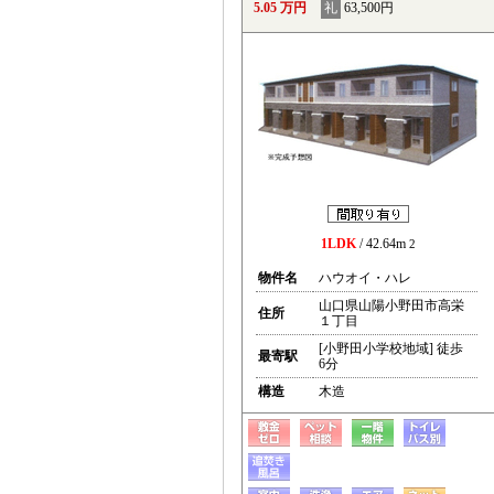
5.05 万円
礼
63,500円
1LDK
/ 42.64m
2
物件名
ハウオイ・ハレ
山口県山陽小野田市高栄
住所
１丁目
[小野田小学校地域] 徒歩
最寄駅
6分
構造
木造