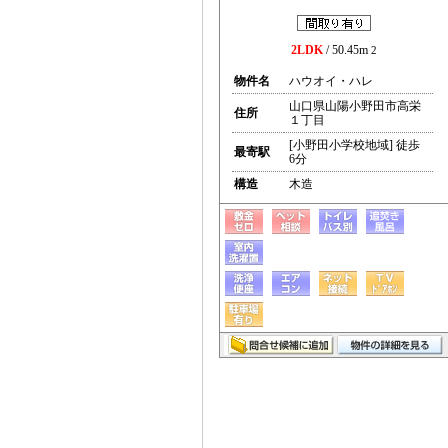
2LDK
/ 50.45m
2
物件名
ハウオイ・ハレ
山口県山陽小野田市高栄
住所
１丁目
[小野田小学校地域] 徒歩
最寄駅
6分
構造
木造