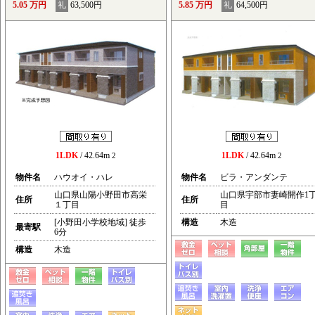
5.05 万円
礼
63,500円
5.85 万円
礼
64,500円
1LDK
/ 42.64m
1LDK
/ 42.64m
2
2
物件名
ハウオイ・ハレ
物件名
ビラ・アンダンテ
山口県山陽小野田市高栄
山口県宇部市妻崎開作1
住所
住所
１丁目
目
[小野田小学校地域] 徒歩
構造
木造
最寄駅
6分
構造
木造