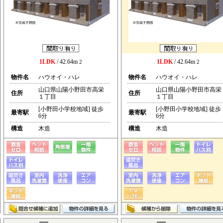
1LDK
/ 42.64m
1LDK
/ 42.64m
2
2
物件名
ハウオイ・ハレ
物件名
ハウオイ・ハレ
山口県山陽小野田市高栄
山口県山陽小野田市高栄
住所
住所
１丁目
１丁目
[小野田小学校地域] 徒歩
[小野田小学校地域] 徒歩
最寄駅
最寄駅
6分
6分
構造
木造
構造
木造