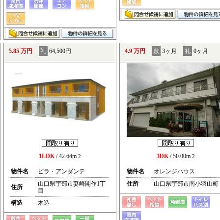
5.85 万円
礼
64,500円
4.9 万円
敷
3ヶ月
礼
0ヶ月
1LDK
/ 42.64m
3DK
/ 50.00m
2
2
物件名
ビラ・アンダンテ
物件名
オレンジハウス
山口県宇部市妻崎開作1丁
住所
山口県宇部市南小羽山町
住所
目
構造
木造