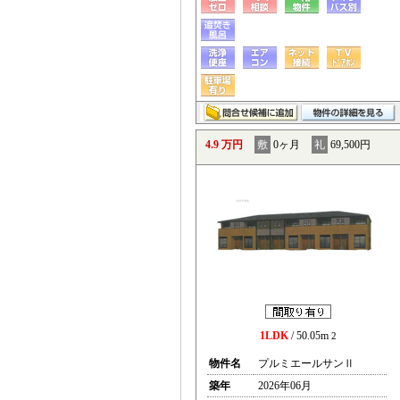
4.9 万円
敷
0ヶ月
礼
69,500円
1LDK
/ 50.05m
2
物件名
プルミエールサンⅡ
築年
2026年06月