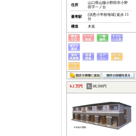
山口県山陽小野田市小野
住所
田字一ノ台
[須恵小学校地域] 徒歩 13
最寄駅
分
構造
木造
6.2 万円
礼
68,500円