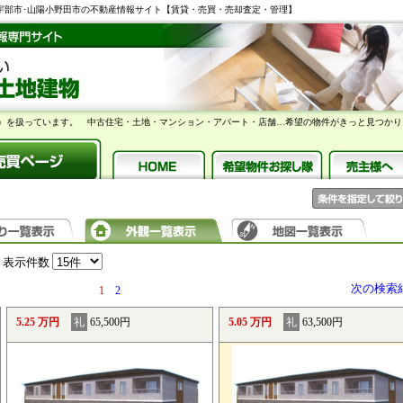
】宇部市･山陽小野田市の不動産情報サイト【賃貸・売買・売却査定・管理】
）を扱っています。 中古住宅・土地・マンション・アパート・店舗…希望の物件がきっと見つかり
表示件数
次の検索
1
2
5.25 万円
礼
65,500円
5.05 万円
礼
63,500円