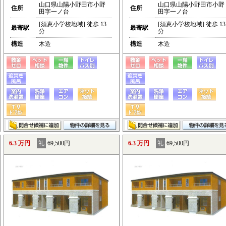
山口県山陽小野田市小野
山口県山陽小野田市小野
住所
住所
田字一ノ台
田字一ノ台
[須恵小学校地域] 徒歩 13
[須恵小学校地域] 徒歩 13
最寄駅
最寄駅
分
分
構造
木造
構造
木造
6.3 万円
礼
69,500円
6.3 万円
礼
69,500円