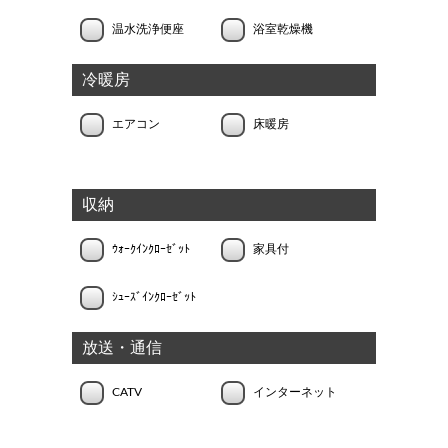
温水洗浄便座
浴室乾燥機
冷暖房
エアコン
床暖房
収納
ｳｫｰｸｲﾝｸﾛｰｾﾞｯﾄ
家具付
ｼｭｰｽﾞｲﾝｸﾛｰｾﾞｯﾄ
放送・通信
CATV
インターネット