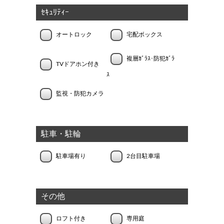
ｾｷｭﾘﾃｨｰ
オートロック
宅配ボックス
複層ｶﾞﾗｽ･防犯ｶﾞﾗ
TVドアホン付き
ｽ
監視・防犯カメラ
駐車・駐輪
駐車場有り
2台目駐車場
その他
ロフト付き
専用庭