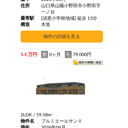
住所
山口県山陽小野田市小野田字
一ノ台
最寄駅
[須恵小学校地域] 徒歩 13分
構造
木造
5.5 万円
敷
0ヶ月
礼
79,000円
2LDK
/ 59.58m
2
物件名
プルミエールサンⅡ
築年
2026年06月