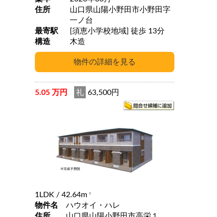
住所
山口県山陽小野田市小野田字
一ノ台
最寄駅
[須恵小学校地域] 徒歩 13分
構造
木造
5.05 万円
礼
63,500円
1LDK
/ 42.64m
2
物件名
ハウオイ・ハレ
住所
山口県山陽小野田市高栄１