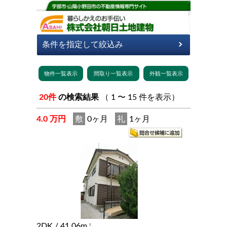
20件
の検索結果
（ 1 〜 15 件を表示）
4.0 万円
敷
0ヶ月
礼
1ヶ月
2DK
/ 41.06m
2