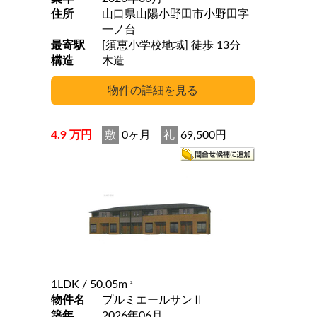
住所
山口県山陽小野田市小野田字
一ノ台
最寄駅
[須恵小学校地域] 徒歩 13分
構造
木造
4.9 万円
敷
0ヶ月
礼
69,500円
1LDK
/ 50.05m
2
物件名
プルミエールサンⅡ
築年
2026年06月