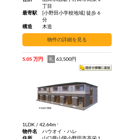
丁目
最寄駅
[小野田小学校地域] 徒歩 6
分
構造
木造
5.05 万円
礼
63,500円
1LDK
/ 42.64m
2
物件名
ハウオイ・ハレ
住所
山口県山陽小野田市高栄１