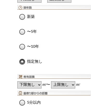
新築
〜5年
〜10年
指定無し
m
〜
m
2
2
5分以内