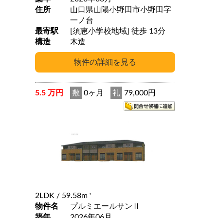
住所
山口県山陽小野田市小野田字
一ノ台
最寄駅
[須恵小学校地域] 徒歩 13分
構造
木造
5.5 万円
敷
0ヶ月
礼
79,000円
2LDK
/ 59.58m
2
物件名
プルミエールサンⅡ
築年
2026年06月