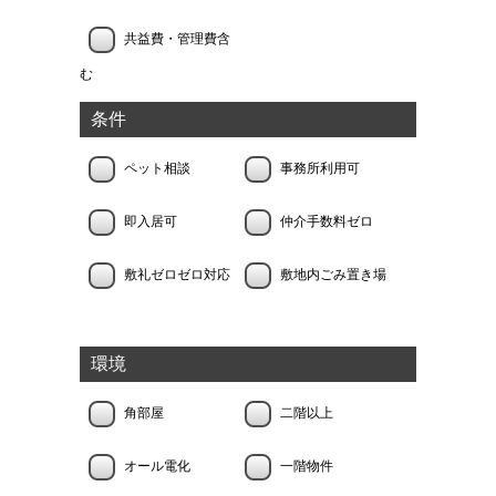
共益費・管理費含
む
条件
ペット相談
事務所利用可
即入居可
仲介手数料ゼロ
敷礼ゼロゼロ対応
敷地内ごみ置き場
環境
角部屋
二階以上
オール電化
一階物件