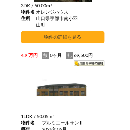
3DK
/ 50.00m
2
物件名
オレンジハウス
住所
山口県宇部市南小羽
山町
4.9 万円
敷
0ヶ月
礼
69,500円
1LDK
/ 50.05m
2
物件名
プルミエールサンⅡ
築年
2026年06月