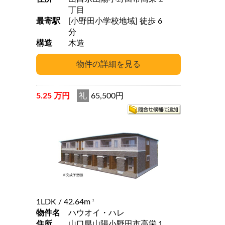
丁目
最寄駅
[小野田小学校地域] 徒歩 6
分
構造
木造
5.25 万円
礼
65,500円
1LDK
/ 42.64m
2
物件名
ハウオイ・ハレ
住所
山口県山陽小野田市高栄１