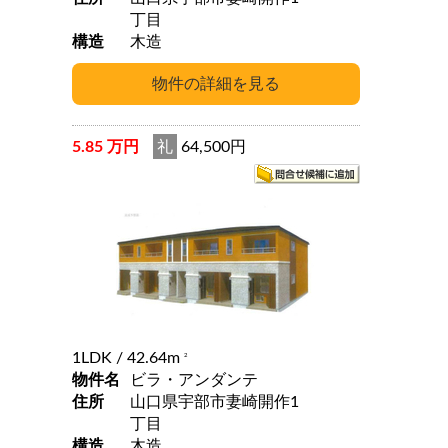
丁目
構造
木造
5.85 万円
礼
64,500円
1LDK
/ 42.64m
2
物件名
ビラ・アンダンテ
住所
山口県宇部市妻崎開作1
丁目
構造
木造