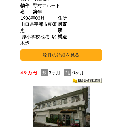
物件
野村アパート
名
築年
1986年03月
住所
山口県宇部市東須
最寄
恵
駅
[原小学校地域] 駅
構造
木造
4.9 万円
敷
3ヶ月
礼
0ヶ月