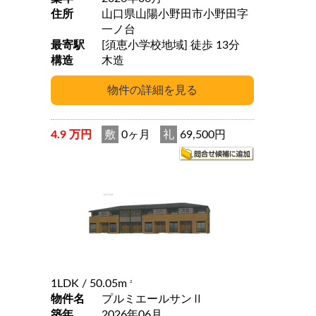
住所
山口県山陽小野田市小野田字
一ノ台
最寄駅
[須恵小学校地域] 徒歩 13分
構造
木造
4.9 万円
敷
0ヶ月
礼
69,500円
1LDK
/ 50.05m
2
物件名
プルミエールサンⅡ
築年
2026年06月