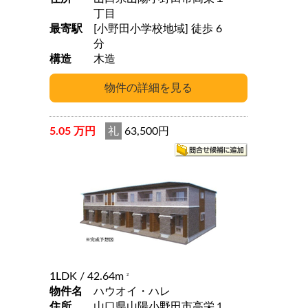
丁目
最寄駅
[小野田小学校地域] 徒歩 6
分
構造
木造
5.05 万円
礼
63,500円
1LDK
/ 42.64m
2
物件名
ハウオイ・ハレ
住所
山口県山陽小野田市高栄１