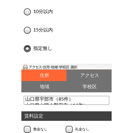
10分以内
15分以内
指定無し
住所
アクセス
地域
学校区
賃料設定
敷金なし
礼金なし