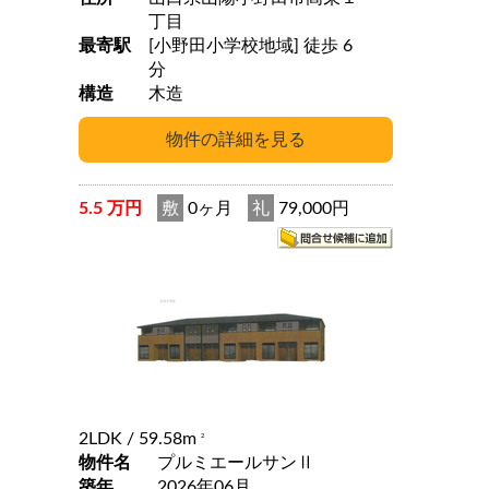
丁目
最寄駅
[小野田小学校地域] 徒歩 6
分
構造
木造
5.5 万円
敷
0ヶ月
礼
79,000円
2LDK
/ 59.58m
2
物件名
プルミエールサンⅡ
築年
2026年06月