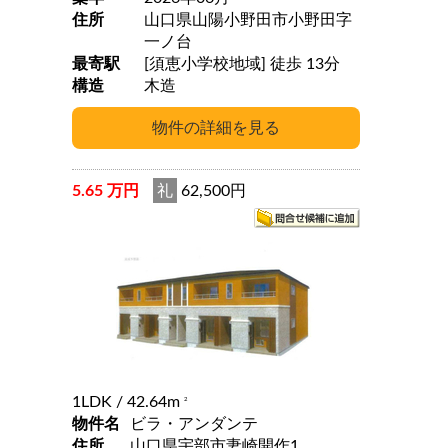
住所
山口県山陽小野田市小野田字
一ノ台
最寄駅
[須恵小学校地域] 徒歩 13分
構造
木造
5.65 万円
礼
62,500円
1LDK
/ 42.64m
2
物件名
ビラ・アンダンテ
住所
山口県宇部市妻崎開作1