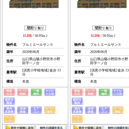
1LDK
/ 50.05m
1LDK
/ 50.05m
2
2
物件名
プルミエールサンⅡ
物件名
プルミエールサンⅡ
築年
2026年06月
築年
2026年06月
山口県山陽小野田市小野
山口県山陽小野田市小野
住所
住所
田字一ノ台
田字一ノ台
[須恵小学校地域] 徒歩 13
[須恵小学校地域] 徒歩 13
最寄駅
最寄駅
分
分
構造
木造
構造
木造