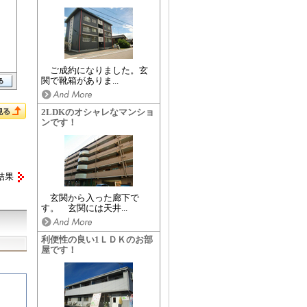
ご成約になりました。玄
関で靴箱がありま...
2LDKのオシャレなマンショ
ンです！
結果
玄関から入った廊下で
す。 玄関には天井...
利便性の良い1ＬＤＫのお部
屋です！