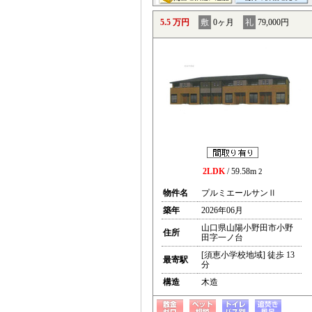
5.5 万円
敷
0ヶ月
礼
79,000円
2LDK
/ 59.58m
2
物件名
プルミエールサンⅡ
築年
2026年06月
山口県山陽小野田市小野
住所
田字一ノ台
[須恵小学校地域] 徒歩 13
最寄駅
分
構造
木造