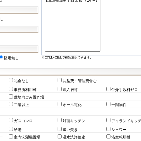
し
※CTRL+Clickで複数選択できます。
指定無し
礼金なし
共益費・管理費含む
事務所利用可
即入居可
仲介手数料ゼロ
敷地内ごみ置き場
二階以上
オール電化
一階物件
ガスコンロ
対面キッチン
アイランドキッ
給湯
追い焚き
シャワー
ー
室内洗濯機置場
温水洗浄便座
浴室乾燥機