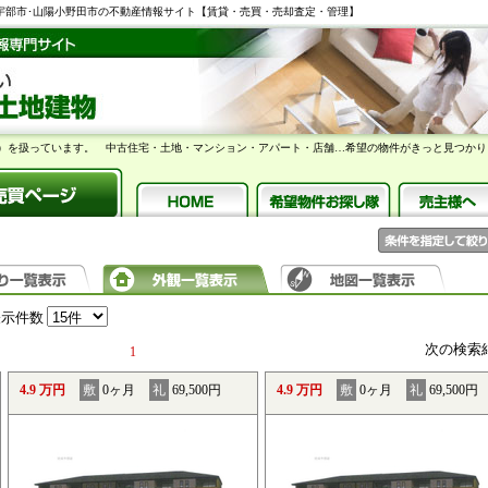
】宇部市･山陽小野田市の不動産情報サイト【賃貸・売買・売却査定・管理】
）を扱っています。 中古住宅・土地・マンション・アパート・店舗…希望の物件がきっと見つかり
表示件数
次の検索
1
4.9 万円
敷
0ヶ月
礼
69,500円
4.9 万円
敷
0ヶ月
礼
69,500円