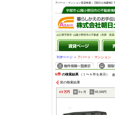
アパート・マンション賃貸検索 | 【朝日土地建物
山口県宇部市･山陽小野田市の不動産（売買・賃貸
TOPページ
＞
アパート・マンション
6件
の検索結果
（ 1 〜 6 件を表示）
前の検索結果
4.9 万円
敷
0ヶ月
礼
69,500円