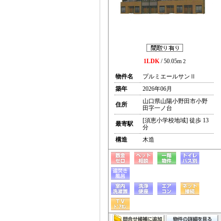
1LDK
/ 50.05m
2
物件名
プルミエールサンⅡ
築年
2026年06月
山口県山陽小野田市小野
住所
田字一ノ台
[須恵小学校地域] 徒歩 13
最寄駅
分
構造
木造