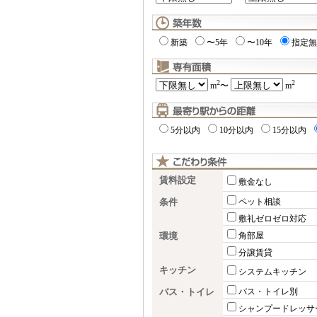
新築
〜5年
〜10年
指定無
2
2
m
〜
m
5分以内
10分以内
15分以内
賃料設定
敷金なし
条件
ペット相談
敷礼ゼロゼロ対応
環境
角部屋
分譲賃貸
キッチン
システムキッチン
バス・トイレ
バス・トイレ別
シャンプードレッサ