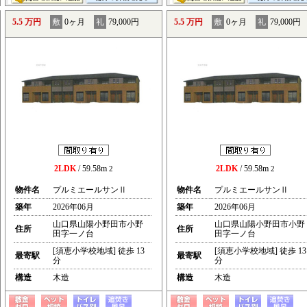
5.5 万円
敷
0ヶ月
礼
79,000円
5.5 万円
敷
0ヶ月
礼
79,000円
2LDK
/ 59.58m
2LDK
/ 59.58m
2
2
物件名
プルミエールサンⅡ
物件名
プルミエールサンⅡ
築年
2026年06月
築年
2026年06月
山口県山陽小野田市小野
山口県山陽小野田市小野
住所
住所
田字一ノ台
田字一ノ台
[須恵小学校地域] 徒歩 13
[須恵小学校地域] 徒歩 13
最寄駅
最寄駅
分
分
構造
木造
構造
木造