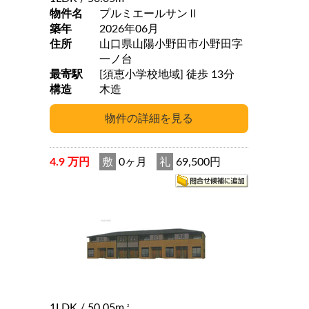
物件名
プルミエールサンⅡ
築年
2026年06月
住所
山口県山陽小野田市小野田字
一ノ台
最寄駅
[須恵小学校地域] 徒歩 13分
構造
木造
4.9 万円
敷
0ヶ月
礼
69,500円
1LDK
/ 50.05m
2