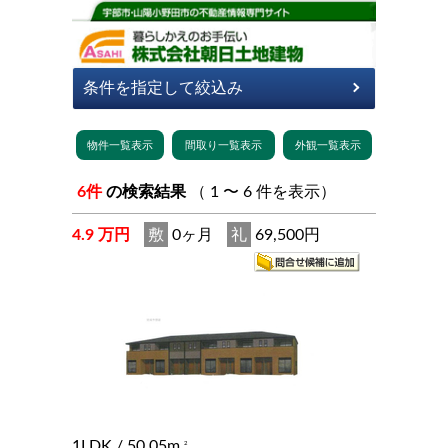
6件
の検索結果
（ 1 〜 6 件を表示）
4.9 万円
敷
0ヶ月
礼
69,500円
1LDK
/ 50.05m
2