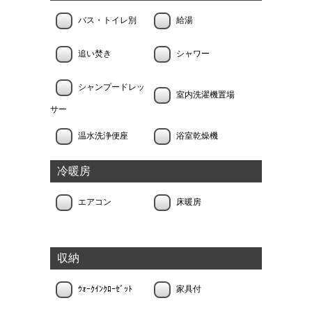
バス・トイレ別
給湯
追い焚き
シャワー
シャンプードレッ
室内洗濯機置場
サー
温水洗浄便座
浴室乾燥機
冷暖房
エアコン
床暖房
収納
ｳｫｰｸｲﾝｸﾛｰｾﾞｯﾄ
家具付