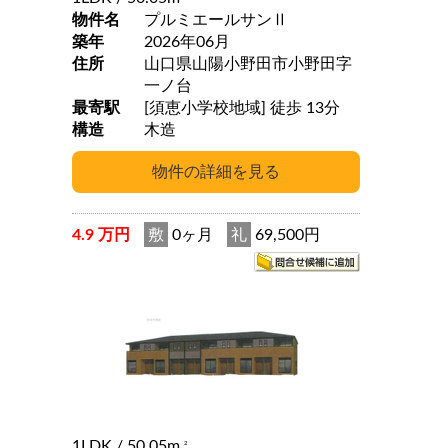
物件名
プルミエールサンⅡ
築年
2026年06月
住所
山口県山陽小野田市小野田字
一ノ台
最寄駅
[須恵小学校地域] 徒歩 13分
構造
木造
4.9 万円
敷
0ヶ月
礼
69,500円
1LDK
/ 50.05m
2