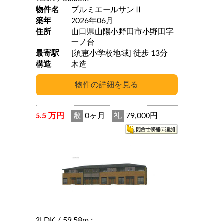
物件名
プルミエールサンⅡ
築年
2026年06月
住所
山口県山陽小野田市小野田字
一ノ台
最寄駅
[須恵小学校地域] 徒歩 13分
構造
木造
5.5 万円
敷
0ヶ月
礼
79,000円
2LDK
/ 59.58m
2