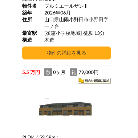
物件名
プルミエールサンⅡ
築年
2026年06月
住所
山口県山陽小野田市小野田字
一ノ台
最寄駅
[須恵小学校地域] 徒歩 13分
構造
木造
5.5 万円
敷
0ヶ月
礼
79,000円
2LDK
/ 59.58m
2