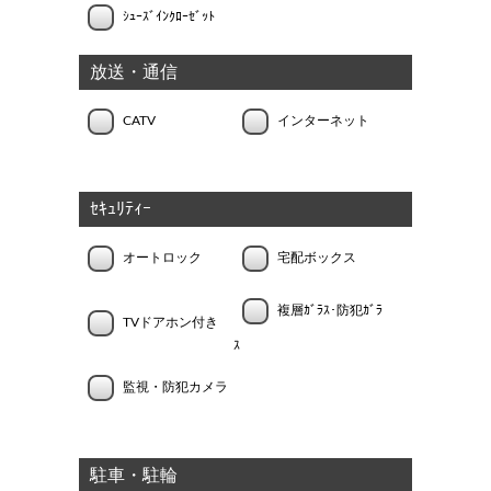
ｼｭｰｽﾞｲﾝｸﾛｰｾﾞｯﾄ
放送・通信
CATV
インターネット
ｾｷｭﾘﾃｨｰ
オートロック
宅配ボックス
複層ｶﾞﾗｽ･防犯ｶﾞﾗ
TVドアホン付き
ｽ
監視・防犯カメラ
駐車・駐輪