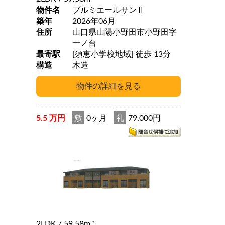
物件名
プルミエールサンⅡ
築年
2026年06月
住所
山口県山陽小野田市小野田字
一ノ台
最寄駅
[須恵小学校地域] 徒歩 13分
構造
木造
5.5 万円
敷
0ヶ月
礼
79,000円
2LDK
/ 59.58m
2