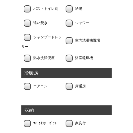
バス・トイレ別
給湯
追い焚き
シャワー
シャンプードレッ
室内洗濯機置場
サー
温水洗浄便座
浴室乾燥機
冷暖房
エアコン
床暖房
収納
ｳｫｰｸｲﾝｸﾛｰｾﾞｯﾄ
家具付