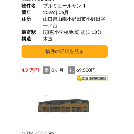
物件名
プルミエールサンⅡ
築年
2026年06月
住所
山口県山陽小野田市小野田字
一ノ台
最寄駅
[須恵小学校地域] 徒歩 13分
構造
木造
4.9 万円
敷
0ヶ月
礼
69,500円
1LDK
/ 50.05m
2