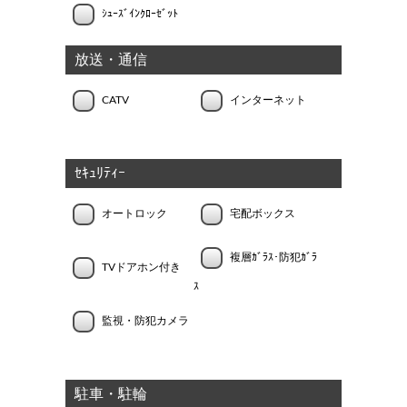
ｼｭｰｽﾞｲﾝｸﾛｰｾﾞｯﾄ
放送・通信
CATV
インターネット
ｾｷｭﾘﾃｨｰ
オートロック
宅配ボックス
複層ｶﾞﾗｽ･防犯ｶﾞﾗ
TVドアホン付き
ｽ
監視・防犯カメラ
駐車・駐輪