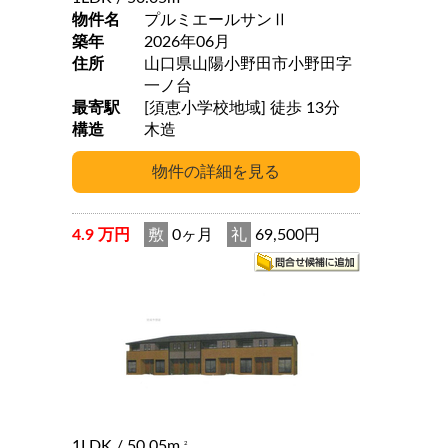
物件名
プルミエールサンⅡ
築年
2026年06月
住所
山口県山陽小野田市小野田字
一ノ台
最寄駅
[須恵小学校地域] 徒歩 13分
構造
木造
4.9 万円
敷
0ヶ月
礼
69,500円
1LDK
/ 50.05m
2