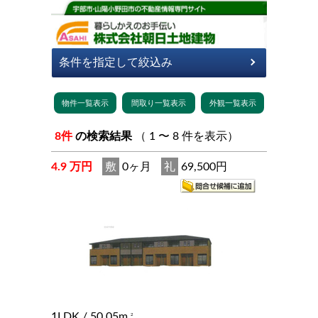
8件
の検索結果
（ 1 〜 8 件を表示）
4.9 万円
敷
0ヶ月
礼
69,500円
1LDK
/ 50.05m
2