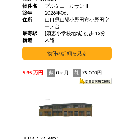
物件名
プルミエールサンⅡ
築年
2026年06月
住所
山口県山陽小野田市小野田字
一ノ台
最寄駅
[須恵小学校地域] 徒歩 13分
構造
木造
5.95 万円
敷
0ヶ月
礼
79,000円
2LDK
/ 59.58m
2