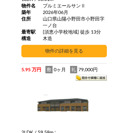
物件名
プルミエールサンⅡ
築年
2026年06月
住所
山口県山陽小野田市小野田字
一ノ台
最寄駅
[須恵小学校地域] 徒歩 13分
構造
木造
5.95 万円
敷
0ヶ月
礼
79,000円
2LDK
/ 59.58m
2