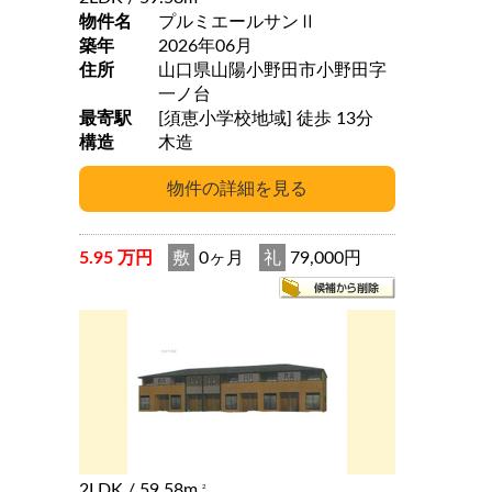
物件名
プルミエールサンⅡ
築年
2026年06月
住所
山口県山陽小野田市小野田字
一ノ台
最寄駅
[須恵小学校地域] 徒歩 13分
構造
木造
5.95 万円
敷
0ヶ月
礼
79,000円
2LDK
/ 59.58m
2