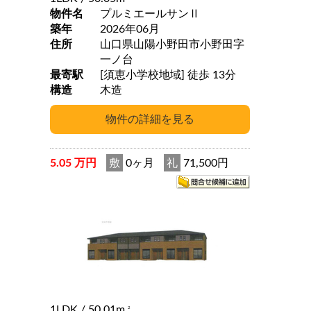
物件名
プルミエールサンⅡ
築年
2026年06月
住所
山口県山陽小野田市小野田字
一ノ台
最寄駅
[須恵小学校地域] 徒歩 13分
構造
木造
5.05 万円
敷
0ヶ月
礼
71,500円
1LDK
/ 50.01m
2