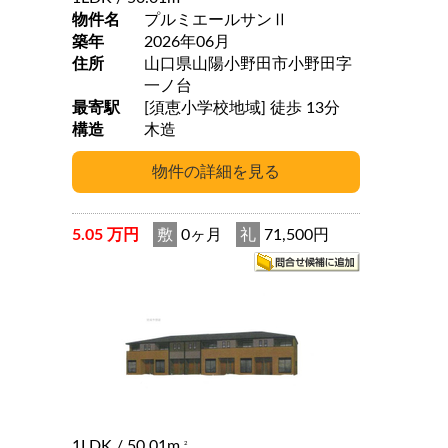
物件名
プルミエールサンⅡ
築年
2026年06月
住所
山口県山陽小野田市小野田字
一ノ台
最寄駅
[須恵小学校地域] 徒歩 13分
構造
木造
5.05 万円
敷
0ヶ月
礼
71,500円
1LDK
/ 50.01m
2