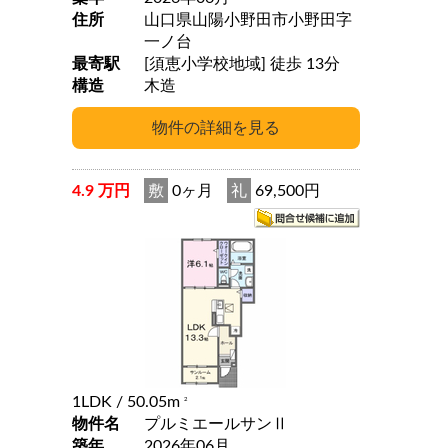
住所
山口県山陽小野田市小野田字
一ノ台
最寄駅
[須恵小学校地域] 徒歩 13分
構造
木造
4.9 万円
敷
0ヶ月
礼
69,500円
1LDK
/ 50.05m
2
物件名
プルミエールサンⅡ
築年
2026年06月