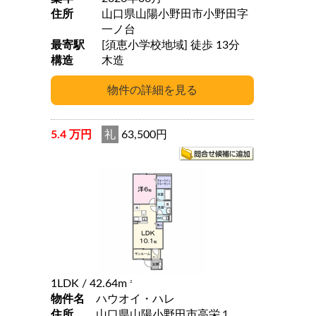
住所
山口県山陽小野田市小野田字
一ノ台
最寄駅
[須恵小学校地域] 徒歩 13分
構造
木造
5.4 万円
礼
63,500円
1LDK
/ 42.64m
2
物件名
ハウオイ・ハレ
住所
山口県山陽小野田市高栄１