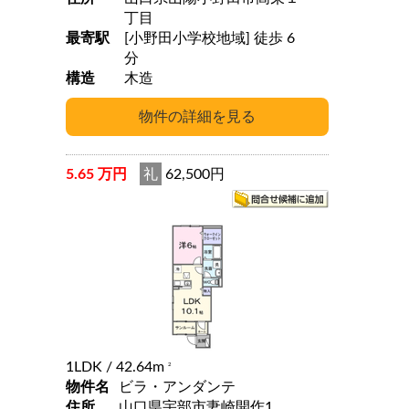
丁目
最寄駅
[小野田小学校地域] 徒歩 6
分
構造
木造
5.65 万円
礼
62,500円
1LDK
/ 42.64m
2
物件名
ビラ・アンダンテ
住所
山口県宇部市妻崎開作1