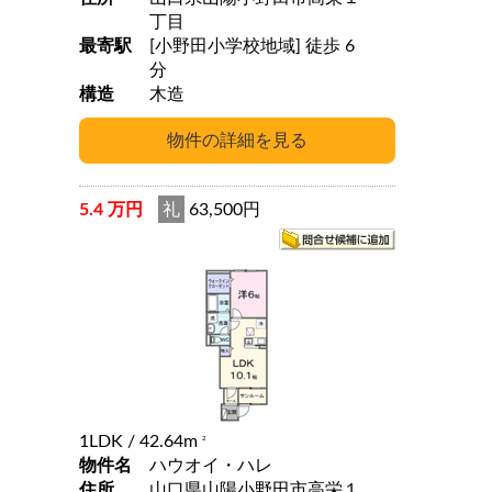
丁目
最寄駅
[小野田小学校地域] 徒歩 6
分
構造
木造
5.4 万円
礼
63,500円
1LDK
/ 42.64m
2
物件名
ハウオイ・ハレ
住所
山口県山陽小野田市高栄１