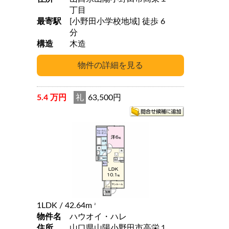
丁目
最寄駅
[小野田小学校地域] 徒歩 6
分
構造
木造
5.4 万円
礼
63,500円
1LDK
/ 42.64m
2
物件名
ハウオイ・ハレ
住所
山口県山陽小野田市高栄１