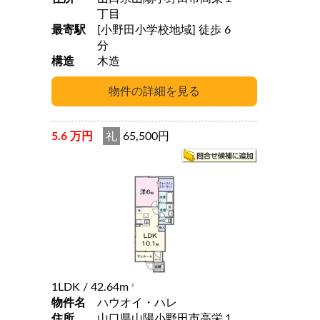
丁目
最寄駅
[小野田小学校地域] 徒歩 6
分
構造
木造
5.6 万円
礼
65,500円
1LDK
/ 42.64m
2
物件名
ハウオイ・ハレ
住所
山口県山陽小野田市高栄１