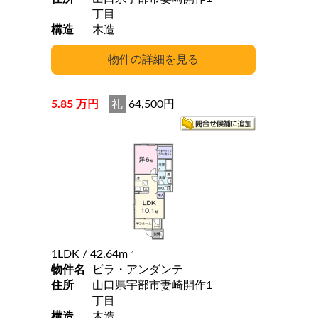
丁目
構造
木造
5.85 万円
礼
64,500円
1LDK
/ 42.64m
2
物件名
ビラ・アンダンテ
住所
山口県宇部市妻崎開作1
丁目
構造
木造