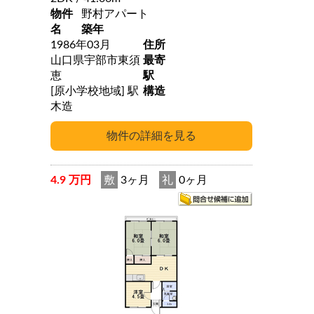
物件
野村アパート
名
築年
1986年03月
住所
山口県宇部市東須
最寄
恵
駅
[原小学校地域] 駅
構造
木造
4.9 万円
敷
3ヶ月
礼
0ヶ月