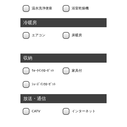
温水洗浄便座
浴室乾燥機
冷暖房
エアコン
床暖房
収納
ｳｫｰｸｲﾝｸﾛｰｾﾞｯﾄ
家具付
ｼｭｰｽﾞｲﾝｸﾛｰｾﾞｯﾄ
放送・通信
CATV
インターネット