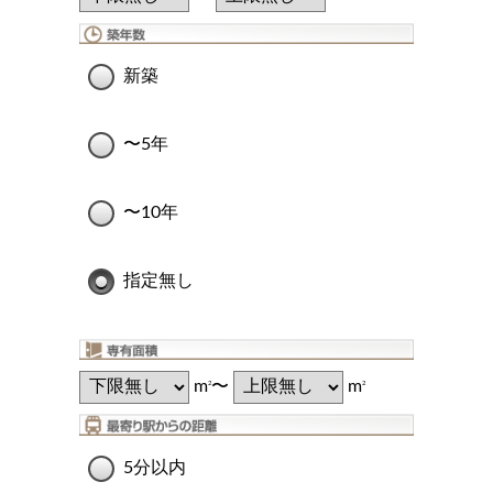
新築
〜5年
〜10年
指定無し
m
〜
m
2
2
5分以内