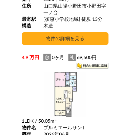
住所
山口県山陽小野田市小野田字
一ノ台
最寄駅
[須恵小学校地域] 徒歩 13分
構造
木造
4.9 万円
敷
0ヶ月
礼
69,500円
1LDK
/ 50.05m
2
物件名
プルミエールサンⅡ
築年
2026年06月