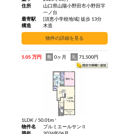
住所
山口県山陽小野田市小野田字
一ノ台
最寄駅
[須恵小学校地域] 徒歩 13分
構造
木造
5.05 万円
敷
0ヶ月
礼
71,500円
1LDK
/ 50.01m
2
物件名
プルミエールサンⅡ
築年
2026年06月