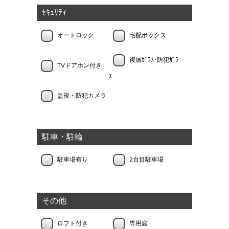
ｾｷｭﾘﾃｨｰ
オートロック
宅配ボックス
複層ｶﾞﾗｽ･防犯ｶﾞﾗ
TVドアホン付き
ｽ
監視・防犯カメラ
駐車・駐輪
駐車場有り
2台目駐車場
その他
ロフト付き
専用庭