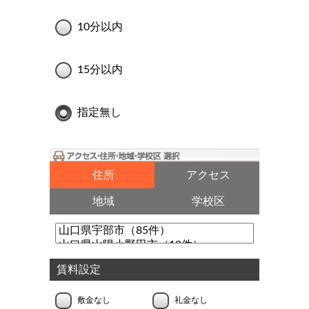
10分以内
15分以内
指定無し
住所
アクセス
地域
学校区
賃料設定
敷金なし
礼金なし