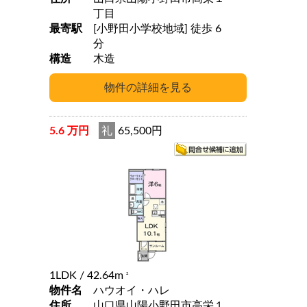
丁目
最寄駅
[小野田小学校地域] 徒歩 6
分
構造
木造
5.6 万円
礼
65,500円
1LDK
/ 42.64m
2
物件名
ハウオイ・ハレ
住所
山口県山陽小野田市高栄１