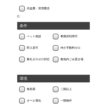
共益費・管理費含
む
条件
ペット相談
事務所利用可
即入居可
仲介手数料ゼロ
敷礼ゼロゼロ対応
敷地内ごみ置き場
環境
角部屋
二階以上
オール電化
一階物件