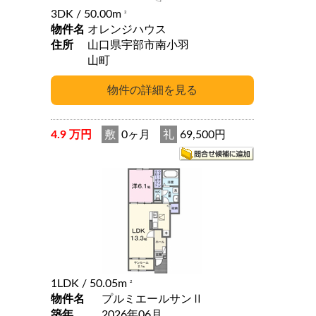
3DK
/ 50.00m
2
物件名
オレンジハウス
住所
山口県宇部市南小羽
山町
4.9 万円
敷
0ヶ月
礼
69,500円
1LDK
/ 50.05m
2
物件名
プルミエールサンⅡ
築年
2026年06月