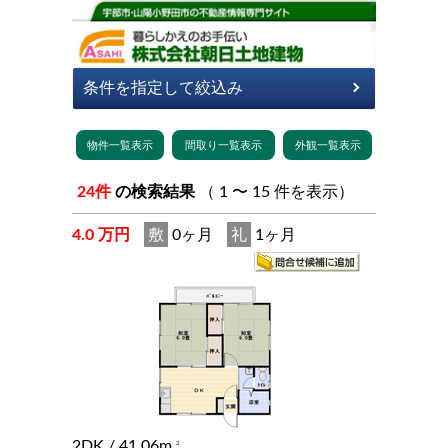
24件
の検索結果
（ 1 〜 15 件を表示）
4.0 万円
敷
0ヶ月
礼
1ヶ月
2DK
/ 41.06m
2