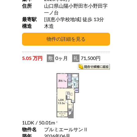
住所
山口県山陽小野田市小野田字
一ノ台
最寄駅
[須恵小学校地域] 徒歩 13分
構造
木造
5.05 万円
敷
0ヶ月
礼
71,500円
1LDK
/ 50.01m
2
物件名
プルミエールサンⅡ
築年
2026年06月