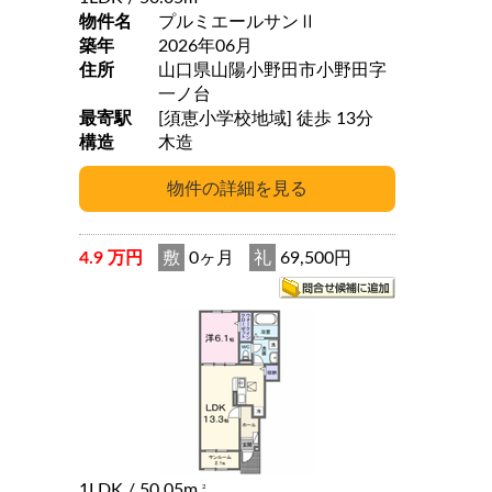
物件名
プルミエールサンⅡ
築年
2026年06月
住所
山口県山陽小野田市小野田字
一ノ台
最寄駅
[須恵小学校地域] 徒歩 13分
構造
木造
4.9 万円
敷
0ヶ月
礼
69,500円
1LDK
/ 50.05m
2