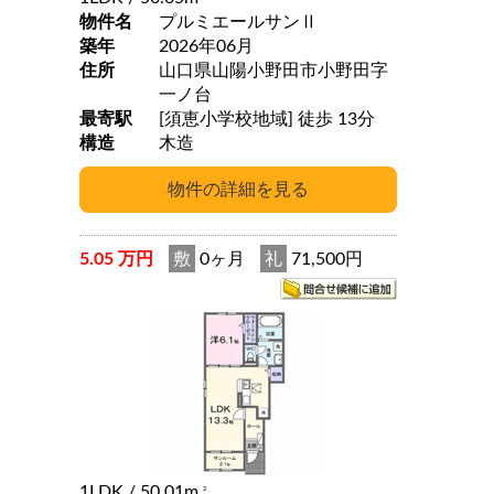
物件名
プルミエールサンⅡ
築年
2026年06月
住所
山口県山陽小野田市小野田字
一ノ台
最寄駅
[須恵小学校地域] 徒歩 13分
構造
木造
5.05 万円
敷
0ヶ月
礼
71,500円
1LDK
/ 50.01m
2