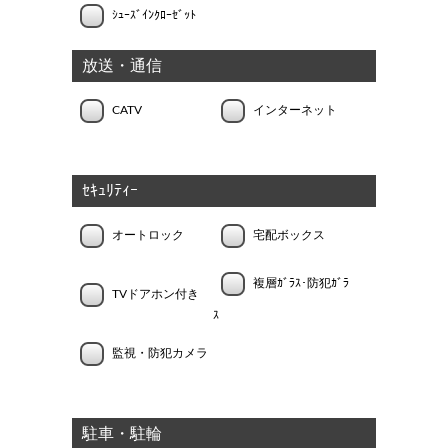
ｼｭｰｽﾞｲﾝｸﾛｰｾﾞｯﾄ
放送・通信
CATV
インターネット
ｾｷｭﾘﾃｨｰ
オートロック
宅配ボックス
複層ｶﾞﾗｽ･防犯ｶﾞﾗ
TVドアホン付き
ｽ
監視・防犯カメラ
駐車・駐輪