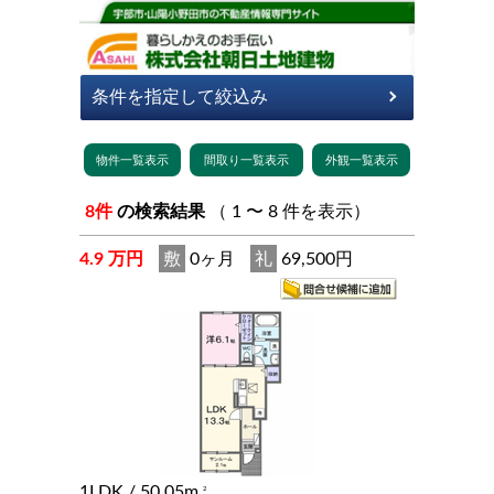
8件
の検索結果
（ 1 〜 8 件を表示）
4.9 万円
敷
0ヶ月
礼
69,500円
1LDK
/ 50.05m
2