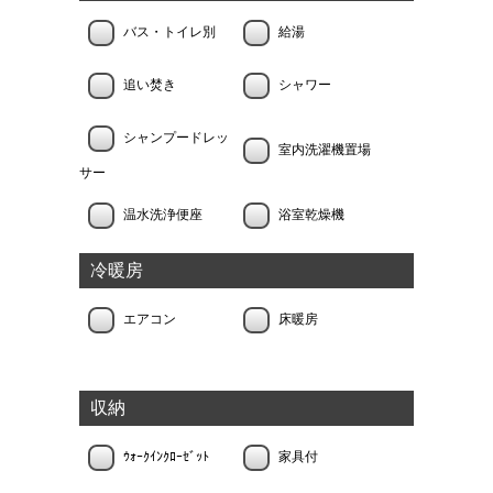
バス・トイレ別
給湯
追い焚き
シャワー
シャンプードレッ
室内洗濯機置場
サー
温水洗浄便座
浴室乾燥機
冷暖房
エアコン
床暖房
収納
ｳｫｰｸｲﾝｸﾛｰｾﾞｯﾄ
家具付