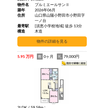
物件名
プルミエールサンⅡ
築年
2026年06月
住所
山口県山陽小野田市小野田字
一ノ台
最寄駅
[須恵小学校地域] 徒歩 13分
構造
木造
5.95 万円
敷
0ヶ月
礼
79,000円
2LDK
/ 59.58m
2