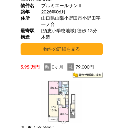
物件名
プルミエールサンⅡ
築年
2026年06月
住所
山口県山陽小野田市小野田字
一ノ台
最寄駅
[須恵小学校地域] 徒歩 13分
構造
木造
5.95 万円
敷
0ヶ月
礼
79,000円
2LDK
/ 59.58m
2