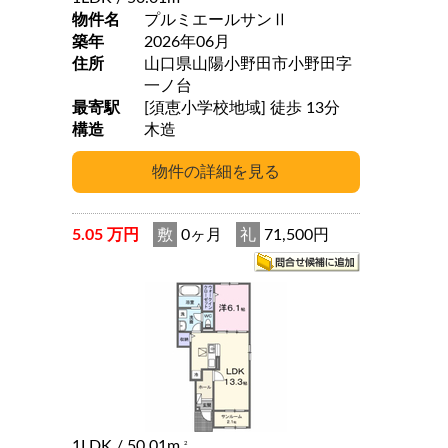
物件名
プルミエールサンⅡ
築年
2026年06月
住所
山口県山陽小野田市小野田字
一ノ台
最寄駅
[須恵小学校地域] 徒歩 13分
構造
木造
5.05 万円
敷
0ヶ月
礼
71,500円
1LDK
/ 50.01m
2