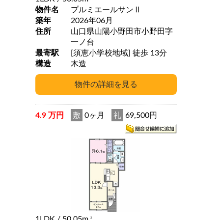
物件名
プルミエールサンⅡ
築年
2026年06月
住所
山口県山陽小野田市小野田字
一ノ台
最寄駅
[須恵小学校地域] 徒歩 13分
構造
木造
4.9 万円
敷
0ヶ月
礼
69,500円
1LDK
/ 50.05m
2