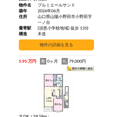
物件名
プルミエールサンⅡ
築年
2026年06月
住所
山口県山陽小野田市小野田字
一ノ台
最寄駅
[須恵小学校地域] 徒歩 13分
構造
木造
5.95 万円
敷
0ヶ月
礼
79,000円
2LDK
/ 59.58m
2