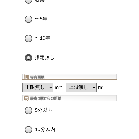
〜5年
〜10年
指定無し
m
〜
m
2
2
5分以内
10分以内