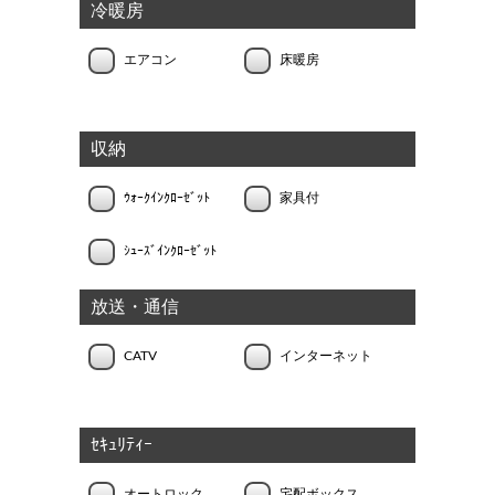
冷暖房
エアコン
床暖房
収納
ｳｫｰｸｲﾝｸﾛｰｾﾞｯﾄ
家具付
ｼｭｰｽﾞｲﾝｸﾛｰｾﾞｯﾄ
放送・通信
CATV
インターネット
ｾｷｭﾘﾃｨｰ
オートロック
宅配ボックス