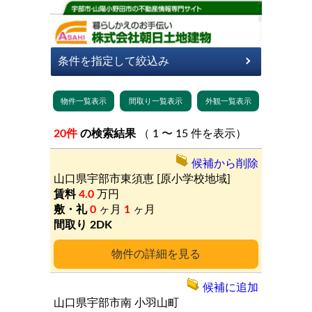
20件
の検索結果
（ 1 〜 15 件を表示）
候補から削除
山口県宇部市東須恵
[原小学校地域]
4.0
万円
0
ヶ月
1
ヶ月
2DK
詳細
候補に追加
山口県宇部市南
小羽山町