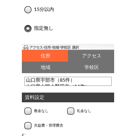
15分以内
指定無し
住所
アクセス
地域
学校区
賃料設定
敷金なし
礼金なし
共益費・管理費含
む