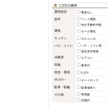
賃料設定
敷金なし
条件
ペット相談
仲介手数料半額
環境
オール電化
キッチン
ガスコンロ
バス・トイレ
バス・トイレ別
温水洗浄便座
冷暖房
エアコン
収納
家具付
放送・通信
CATV
ｾｷｭﾘﾃｨｰ
オートロック
駐車・駐輪
駐車場有り
その他
専用庭
店舗付