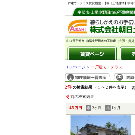
一戸建て・テラス賃貸検索 | 【朝日土地建物】宇
山口県宇部市･山陽小野田市の不動産（売買・賃貸
TOPページ
＞
一戸建て・テラス
2件
の検索結果
（ 1 〜 2 件を表示）
前の検索結果
4.5 万円
敷
2ヶ月
礼
1ヶ月