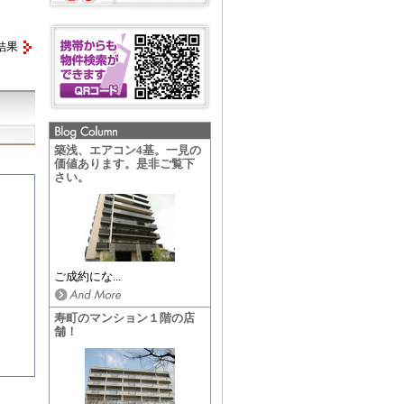
結果
築浅、エアコン4基。一見の
価値あります。是非ご覧下
さい。
ご成約にな...
寿町のマンション１階の店
舗！