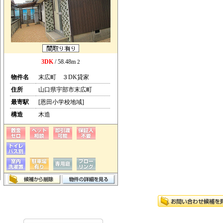
3DK
/ 58.48m
2
物件名
末広町 ３DK貸家
住所
山口県宇部市末広町
最寄駅
[恩田小学校地域]
構造
木造