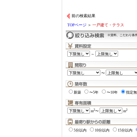
前の検索結果
TOPページ
＞
一戸建て・テラス
※賃料、こだわり条
～
〜
新築
〜5年
〜10年
指定無
2
2
m
〜
m
5分以内
10分以内
15分以内