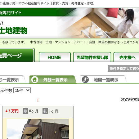
部市･山陽小野田市の不動産情報サイト【賃貸・売買・売却査定・管理】
）を扱っています。 中古住宅・土地・マンション・アパート・店舗…希望の物件がきっと見つかり
表示件数
次の検索
1
4.3 万円
敷
0ヶ月
礼
1ヶ月