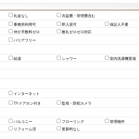
礼金なし
共益費・管理費含む
事務所利用可
即入居可
保証人不要
仲介手数料ゼロ
敷礼ゼロゼロ対応
バリアフリー
給湯
シャワー
室内洗濯機置場
インターネット
TVドアホン付き
監視・防犯カメラ
バルコニー
フローリング
管理物件
リフォーム済
更新料なし