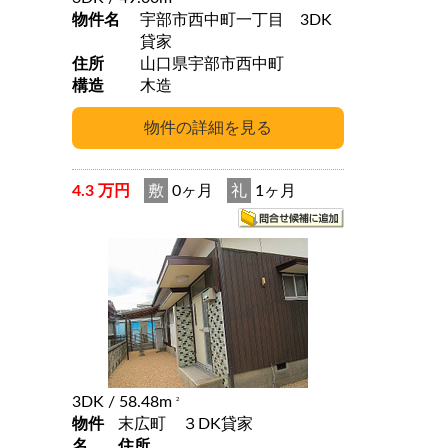
物件名
宇部市西中町一丁目 3DK
貸家
住所
山口県宇部市西中町
構造
木造
4.3 万円
敷
0ヶ月
礼
1ヶ月
3DK
/ 58.48m
2
物件
末広町 ３DK貸家
名
住所