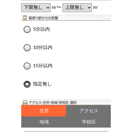
m
〜
m
2
2
5分以内
10分以内
15分以内
指定無し
住所
アクセス
地域
学校区