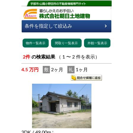
2件
の検索結果
（ 1 〜 2 件を表示）
4.5 万円
敷
2ヶ月
礼
1ヶ月
3DK
/ 49.00m
2