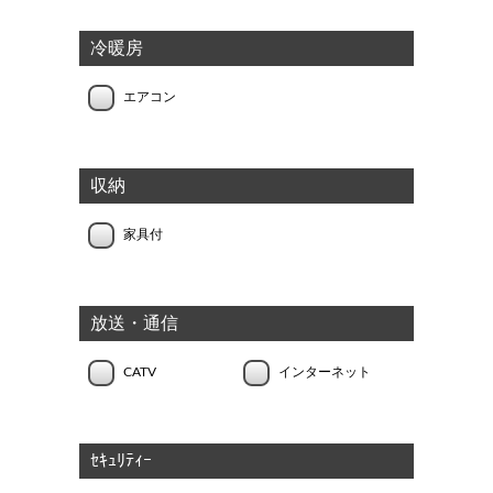
冷暖房
エアコン
収納
家具付
放送・通信
CATV
インターネット
ｾｷｭﾘﾃｨｰ