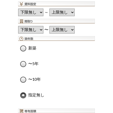
～
〜
新築
〜5年
〜10年
指定無し