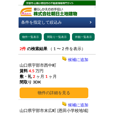
2件
の検索結果
（ 1 〜 2 件を表示）
候補に追加
山口県宇部市西中町
4.5
万円
2
ヶ月
1
ヶ月
3DK
詳細
候補に追加
山口県宇部市末広町
[恩田小学校地域]