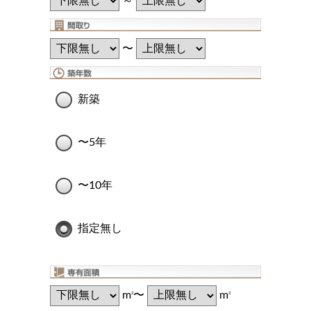
～
〜
新築
〜5年
〜10年
指定無し
m
〜
m
2
2