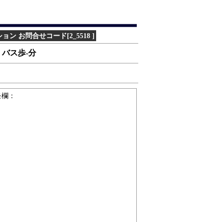
 お問合せコード[2_5518 ]
分・バス歩-分
モ欄：