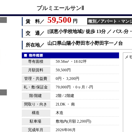
プルミエールサンⅡ
59,500
円
賃 料／
種別／アパート・マンション
[須恵小学校地域]/ 徒歩 13分 ／ バス-
交 通／
山口県山陽小野田市小野田字一ノ台
所在地／
メ
専有面積
59.58m² ・18.02坪
月額賃料
59,500円
管理・共益費
0円・ 3,200円
礼・敷/保証金
79,000円 ・0ヶ月 / -円
階/階建
2階 / 2階建
間取り・向き
2LDK ・ 南
構造
木造
駐車場
敷地内(月額 2,200円)
完成年月
2026年06月