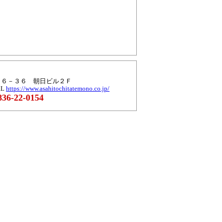
丁目６－３６ 朝日ビル２Ｆ
RL
https://www.asahitochitatemono.co.jp/
36-22-0154