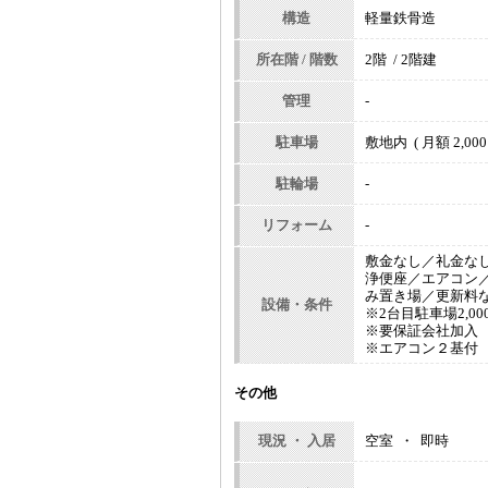
構造
軽量鉄骨造
所在階 / 階数
2階 / 2階建
管理
-
駐車場
敷地内 ( 月額 2,000
駐輪場
-
リフォーム
-
敷金なし／礼金な
浄便座／エアコン
み置き場／更新料
設備・条件
※2台目駐車場2,0
※要保証会社加入
※エアコン２基付
その他
現況 ・ 入居
空室 ・ 即時