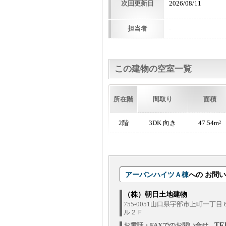
次回更新日
2026/08/11
担当者
-
この建物の空室一覧
所在階
間取り
面積
2階
3DK 向き
47.54m²
アーバンハイツＡ棟
への お問
（株）朝日土地建物
755-0051山口県宇部市上町一丁
ル２Ｆ
TE
お電話・FAXでのお問い合せ