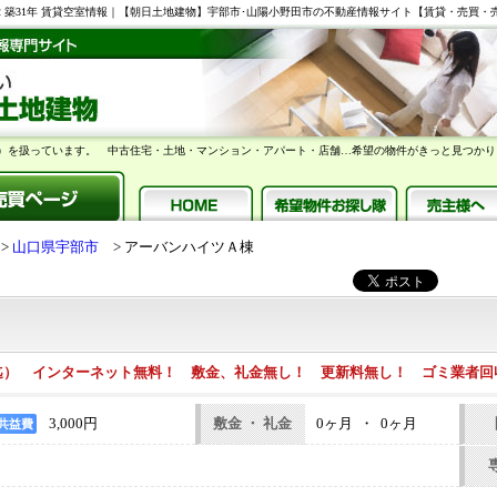
0円 47.54m2 築31年 賃貸空室情報｜【朝日土地建物】宇部市･山陽小野田市の不動産情報サイト【賃貸・売
）を扱っています。 中古住宅・土地・マンション・アパート・店舗…希望の物件がきっと見つかり
山口県宇部市
アーバンハイツＡ棟
迄） インターネット無料！ 敷金、礼金無し！ 更新料無し！ ゴミ業者回
3,000円
敷金 ・ 礼金
0ヶ月 ・ 0ヶ月
共益費