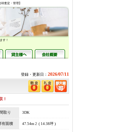
買・売却査定・管理】
ます！
2026/07/11
登録・更新日：
収！
間取り
3DK
専有面積
47.54m
( 14.38坪 )
2