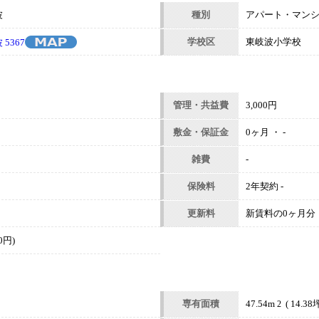
波
種別
アパート・マン
学校区
東岐波小学校
5367
管理・共益費
3,000円
敷金・保証金
0ヶ月 ・ -
雑費
-
保険料
2年契約 -
更新料
新賃料の0ヶ月分
0円)
専有面積
47.54m
( 14.38坪
2