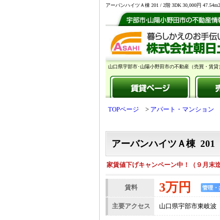
アーバンハイツＡ棟 201 / 2階 3DK 30,00
山口県宇部市･山陽小野田市の不動産（売買・賃貸
TOPページ
アパート・マンション
アーバンハイツＡ棟 201
家賃値下げキャンペーン中！（９月末
3万円
賃料
管理・
主要アクセス
山口県宇部市東岐波