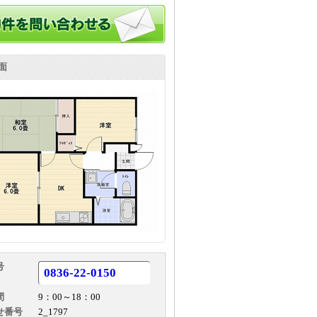
面
号
0836-22-0150
間
9：00～18：00
せ番号
2_1797