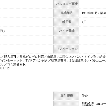
バルコニー面積
-
完成年月
1995年01月 ( 築31
総戸数
4戸
円 )
バイク置場
-
リノベーション
-
し／即入居可／敷礼ゼロゼロ対応／角部屋／二階以上／バス・トイレ別／給湯
／インターネット／TVドアホン付き／駐車場有り／2台目駐車場／バルコニー
なし／ゴミ業者回収
00円／月
取引態様
仲介
QRコ