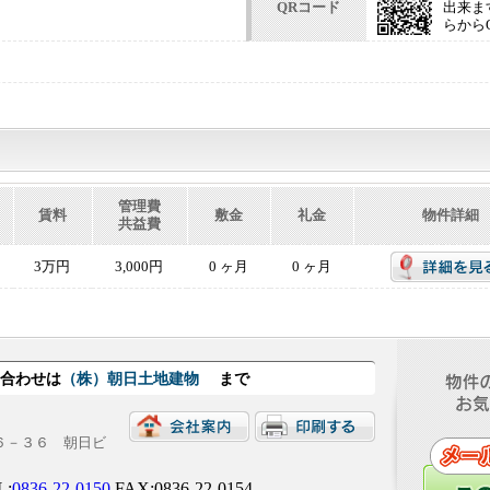
QRコード
出来ま
らから
管理費
賃料
敷金
礼金
物件詳細
共益費
3万円
3,000円
0 ヶ月
0 ヶ月
い合わせは
（株）朝日土地建物
まで
目６－３６ 朝日ビ
L:
0836-22-0150
FAX:0836-22-0154