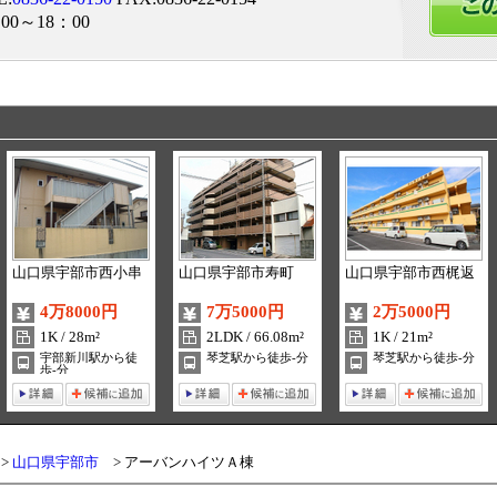
00～18：00
山口県宇部市西小串
山口県宇部市寿町
山口県宇部市西梶返
4万8000円
7万5000円
2万5000円
1K / 28m²
2LDK / 66.08m²
1K / 21m²
宇部新川駅から徒
琴芝駅から徒歩-分
琴芝駅から徒歩-分
歩-分
山口県宇部市
アーバンハイツＡ棟