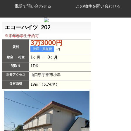
電話で問い合わせる
エコーハイツ 202
※来年春学生予約可
3万3000円
賃料
管理・共益費
-円
敷金 ・ 礼金
1ヶ月 ・ 0ヶ月
間取り
1DK
主要アクセス
山口県宇部市小串
専有面積
19m
2
( 5.74坪 )