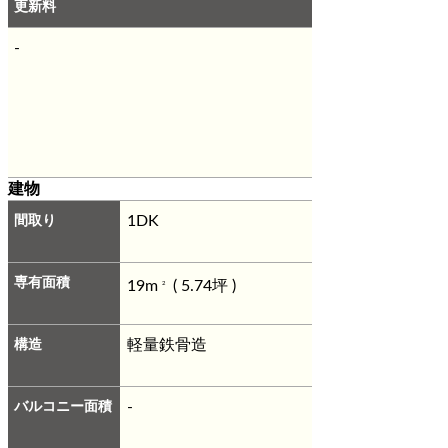
更新料
-
建物
間取り
1DK
専有面積
19m
( 5.74坪 )
2
構造
軽量鉄骨造
バルコニー面積
-