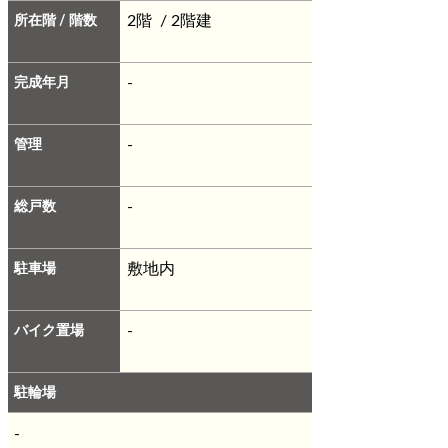
所在階 / 階数
2階 / 2階建
完成年月
-
管理
-
総戸数
-
駐車場
敷地内
バイク置場
-
駐輪場
-