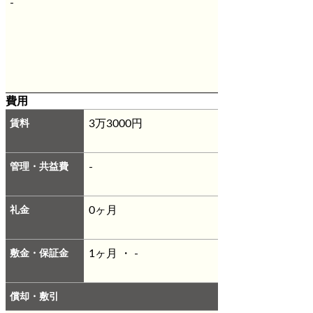
-
費用
賃料
3万3000円
管理・共益費
-
礼金
0ヶ月
敷金・保証金
1ヶ月 ・ -
償却・敷引