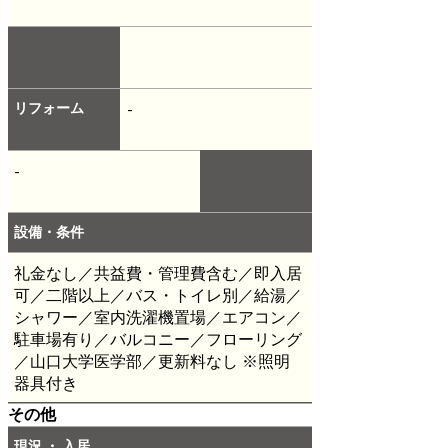
リフォーム
-
-
設備・条件
礼金なし／共益費・管理費含む／即入居
可／二階以上／バス・トイレ別／給湯／
シャワー／室内洗濯機置場／エアコン／
駐車場有り／バルコニー／フローリング
／山口大学医学部／更新料なし
※照明
器具付き
その他
現況 ・ 入居