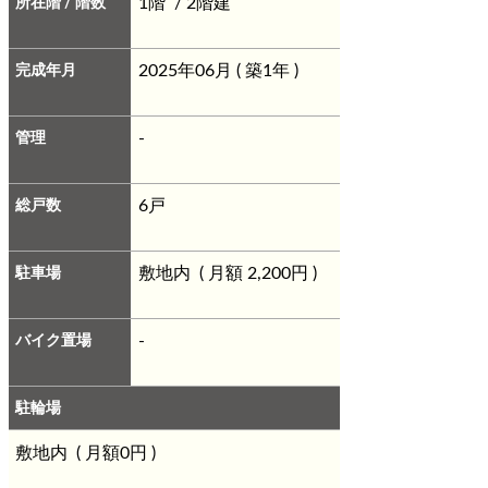
所在階 / 階数
1階 / 2階建
完成年月
2025年06月 ( 築1年 )
管理
-
総戸数
6戸
駐車場
敷地内 ( 月額 2,200円 )
バイク置場
-
駐輪場
敷地内 ( 月額0円 )