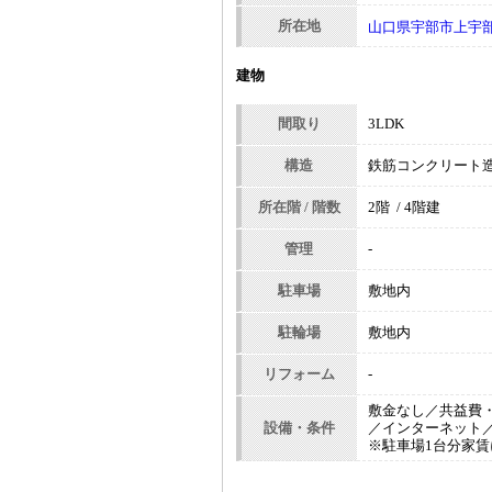
所在地
山口県宇部市上宇
建物
間取り
3LDK
構造
鉄筋コンクリート
所在階 / 階数
2階 / 4階建
管理
-
駐車場
敷地内
駐輪場
敷地内
リフォーム
-
敷金なし／共益費
設備・条件
／インターネット
※駐車場1台分家賃