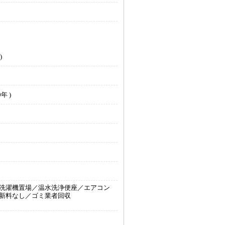
)
年 )
洗濯機置場／温水洗浄便座／エアコン
新料なし／ゴミ業者回収