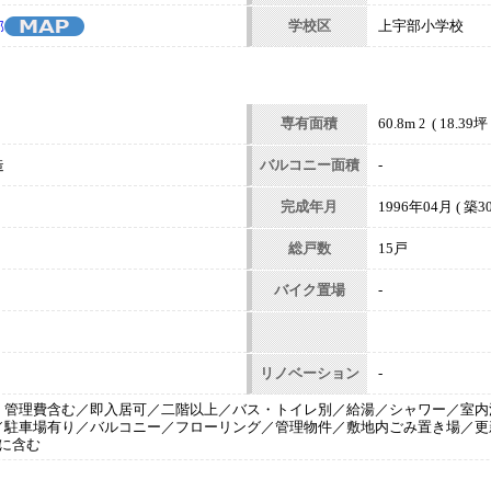
学校区
上宇部小学校
部
専有面積
60.8m
( 18.39坪 
2
造
バルコニー面積
-
完成年月
1996年04月 ( 築30
総戸数
15戸
バイク置場
-
リノベーション
-
・管理費含む／即入居可／二階以上／バス・トイレ別／給湯／シャワー／室内
／駐車場有り／バルコニー／フローリング／管理物件／敷地内ごみ置き場／更
に含む