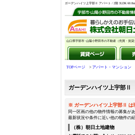
ガーデンハイツ上宇部Ⅱ アパート / 2階 3LDK 
山口県宇部市･山陽小野田市の不動産（売買・賃貸
TOPページ
アパート・マンション
ガーデンハイツ上宇部Ⅱ
※ ガーデンハイツ上宇部Ⅱ 
同一区画の他の物件情報の募集が
最新状況や条件に近い他の物件の
（株）朝日土地建物