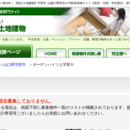
60.8m2 築30年｜【朝日土地建物】宇部市･山陽小野田市の不動産情報サイト【賃貸・売買・売却査定・管
）を扱っています。 中古住宅・土地・マンション・アパート・店舗…希望の物件がきっと見つかり
山口県宇部市
ガーデンハイツ上宇部Ⅱ
は現在募集しておりません。
ある場合は、画面下部に募集物件一覧のリストが掲載されております。
紹介希望等ございましたらお気軽にお問いあわせください。