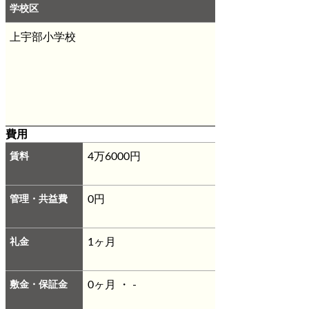
学校区
上宇部小学校
費用
賃料
4万6000円
管理・共益費
0円
礼金
1ヶ月
敷金・保証金
0ヶ月 ・ -