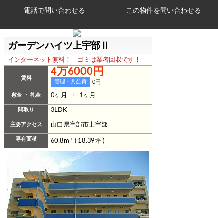
電話で問い合わせる
ガーデンハイツ上宇部Ⅱ
インターネット無料！ ゴミは業者回収です！
4万6000円
賃料
管理・共益費
0円
敷金 ・ 礼金
0ヶ月 ・ 1ヶ月
間取り
3LDK
主要アクセス
山口県宇部市上宇部
専有面積
60.8m
2
( 18.39坪 )