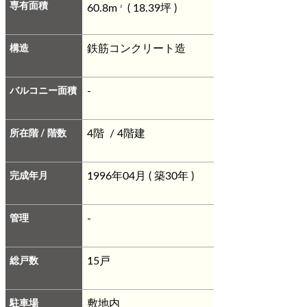
専有面積
60.8m
( 18.39坪 )
2
構造
鉄筋コンクリート造
バルコニー面積
-
所在階 / 階数
4階 / 4階建
完成年月
1996年04月 ( 築30年 )
管理
-
総戸数
15戸
駐車場
敷地内