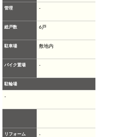
管理
-
総戸数
6戸
駐車場
敷地内
バイク置場
-
駐輪場
-
リフォーム
-