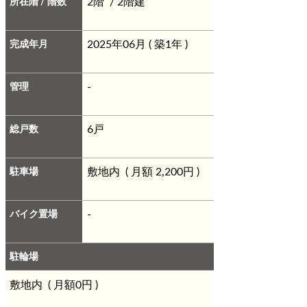
所在階 / 階数
2階 / 2階建
完成年月
2025年06月 ( 築1年 )
管理
-
総戸数
6戸
駐車場
敷地内 ( 月額 2,200円 )
バイク置場
-
駐輪場
敷地内 ( 月額0円 )