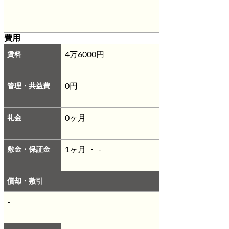
費用
賃料
4万6000円
管理・共益費
0円
礼金
0ヶ月
敷金・保証金
1ヶ月 ・ -
償却・敷引
-