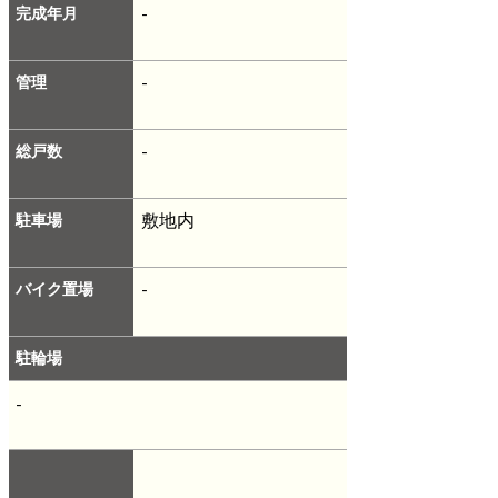
完成年月
-
管理
-
総戸数
-
駐車場
敷地内
バイク置場
-
駐輪場
-