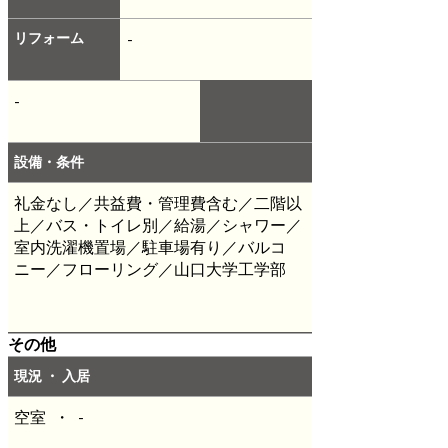
リフォーム
-
-
設備・条件
礼金なし／共益費・管理費含む／二階以
上／バス・トイレ別／給湯／シャワー／
室内洗濯機置場／駐車場有り／バルコ
ニー／フローリング／山口大学工学部
その他
現況 ・ 入居
空室 ・ -