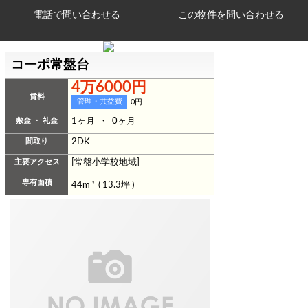
電話で問い合わせる
コーポ常盤台
4万6000円
賃料
管理・共益費
0円
敷金 ・ 礼金
1ヶ月 ・ 0ヶ月
間取り
2DK
主要アクセス
[常盤小学校地域]
専有面積
44m
2
( 13.3坪 )