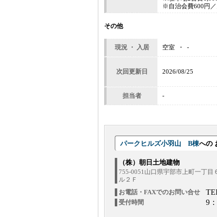
※自治会費600円
その他
現況 ・ 入居
空室 ・ -
次回更新日
2026/08/25
担当者
-
パークヒルズ小羽山 B棟
への
（株）朝日土地建物
755-0051山口県宇部市上町一丁
ル２Ｆ
TE
お電話・FAXでのお問い合せ
9：
受付時間