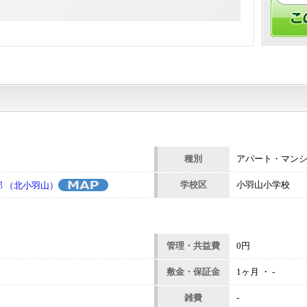
]
種別
アパート・マン
学校区
小羽山小学校
 （北小羽山）
管理・共益費
0円
敷金・保証金
1ヶ月 ・ -
雑費
-