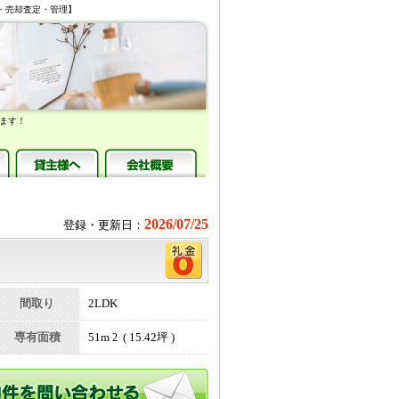
売買・売却査定・管理】
ます！
2026/07/25
登録・更新日：
間取り
2LDK
専有面積
51m
( 15.42坪 )
2