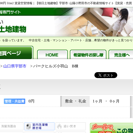
 55,000円 51m2 賃貸空室情報｜【朝日土地建物】宇部市･山陽小野田市の不動産情報サイト【賃貸・
）を扱っています。 中古住宅・土地・マンション・アパート・店舗…希望の物件がきっと見つかり
山口県宇部市
パークヒルズ小羽山 B棟
棟
0円
敷金 ・ 礼金
1ヶ月 ・ 0ヶ月
管理・共益費