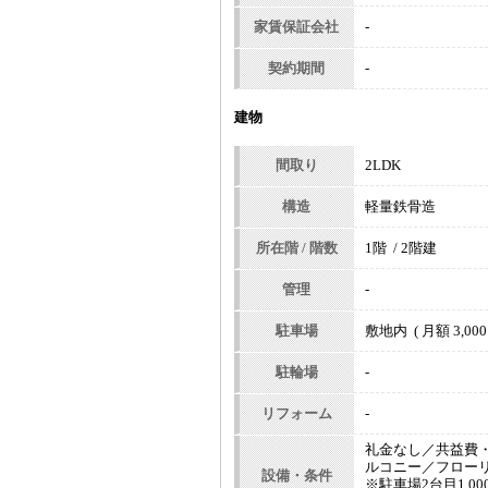
家賃保証会社
-
契約期間
-
建物
間取り
2LDK
構造
軽量鉄骨造
所在階 / 階数
1階 / 2階建
管理
-
駐車場
敷地内 ( 月額 3,000
駐輪場
-
リフォーム
-
礼金なし／共益費
ルコニー／フロー
設備・条件
※駐車場2台目1,0