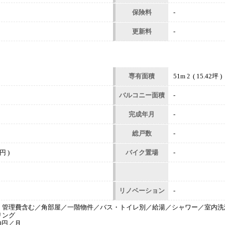
保険料
-
更新料
-
専有面積
51m
( 15.42坪 )
2
バルコニー面積
-
完成年月
-
総戸数
-
円 )
バイク置場
-
リノベーション
-
・管理費含む／角部屋／一階物件／バス・トイレ別／給湯／シャワー／室内洗
リング
00円／月