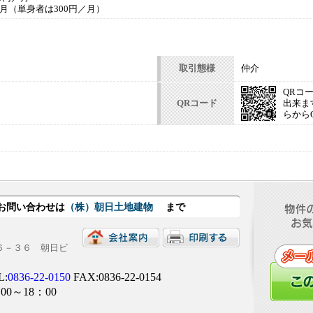
／月（単身者は300円／月）
取引態様
仲介
QRコ
QRコード
出来ま
らから
 お問い合わせは
（株）朝日土地建物
まで
目６－３６ 朝日ビ
L:
0836-22-0150
FAX:0836-22-0154
00～18：00