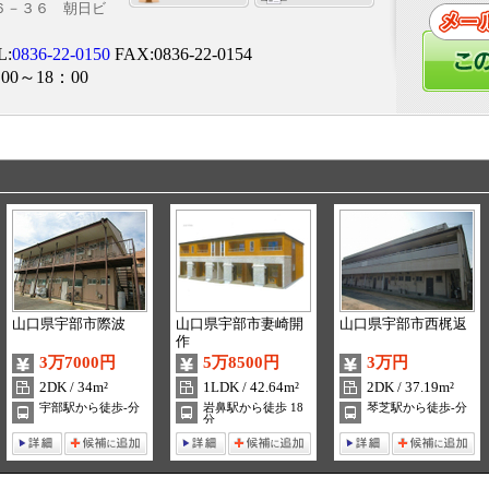
目６－３６ 朝日ビ
L:
0836-22-0150
FAX:0836-22-0154
00～18：00
山口県宇部市際波
山口県宇部市妻崎開
山口県宇部市西梶返
作
3万7000円
5万8500円
3万円
2DK / 34m²
1LDK / 42.64m²
2DK / 37.19m²
宇部駅から徒歩-分
岩鼻駅から徒歩 18
琴芝駅から徒歩-分
分