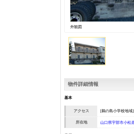
外観図
物件詳細情報
基本
アクセス
[鵜の島小学校地域
所在地
山口県宇部市小松