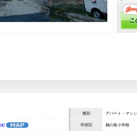
]
種別
アパート・マン
学校区
鵜の島小学校
原町