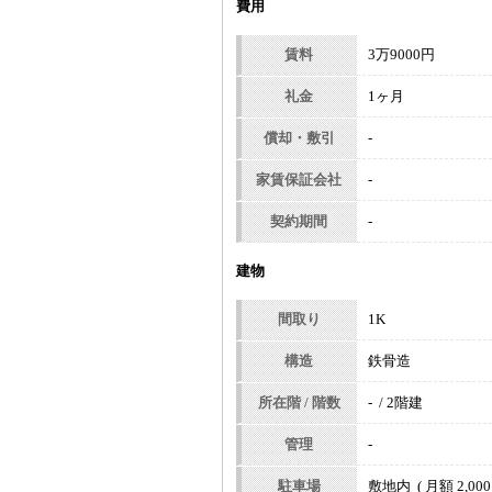
費用
賃料
3万9000円
礼金
1ヶ月
償却・敷引
-
家賃保証会社
-
契約期間
-
建物
間取り
1K
構造
鉄骨造
所在階 / 階数
- / 2階建
管理
-
駐車場
敷地内 ( 月額 2,000