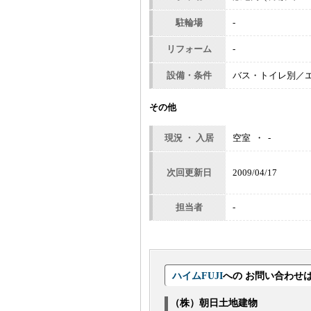
駐輪場
-
リフォーム
-
設備・条件
バス・トイレ別／
その他
現況 ・ 入居
空室 ・ -
次回更新日
2009/04/17
担当者
-
ハイムFUJI
への お問い合わせ
（株）朝日土地建物