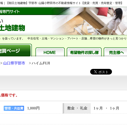
6m2 賃貸空室情報｜【朝日土地建物】宇部市･山陽小野田市の不動産情報サイト【賃貸・売買・売却査定・管理】
）を扱っています。 中古住宅・土地・マンション・アパート・店舗…希望の物件がきっと見つかり
山口県宇部市
ハイムFUJI
ん価格です。
1,000円
敷金 ・ 礼金
1ヶ月 ・ 1ヶ月
管理・共益費