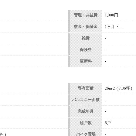
管理・共益費
1,000円
敷金・保証金
1ヶ月 ・ -
雑費
-
保険料
-
更新料
-
専有面積
26m
( 7.86坪 )
2
バルコニー面積
-
完成年月
-
総戸数
6戸
円 )
バイク置場
-