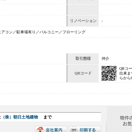
リノベーション
-
エアコン／駐車場有り／バルコニー／フローリング
取引態様
仲介
QRコ
QRコード
出来ま
らから
は
（株）朝日土地建物
まで