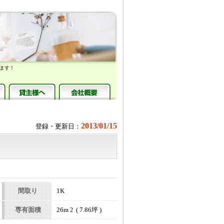
ます！
2013/01/15
登録・更新日：
間取り
1K
専有面積
26m
( 7.86坪 )
2