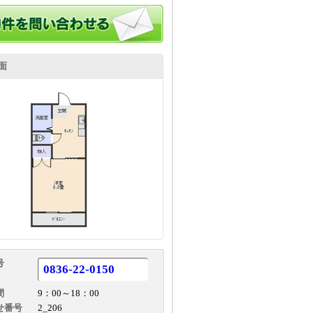
面
号
0836-22-0150
間
9：00～18：00
せ番号
2_206