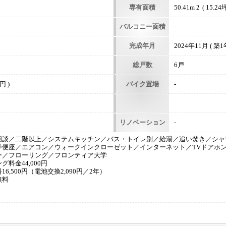
専有面積
50.41m
( 15.24坪
2
バルコニー面積
-
完成年月
2024年11月 ( 築1年
総戸数
6戸
円 )
バイク置場
-
リノベーション
-
相談／二階以上／システムキッチン／バス・トイレ別／給湯／追い焚き／シャ
浄便座／エアコン／ウォークインクローゼット／インターネット／TVドアホ
ー／フローリング／フロンティア大学
料金44,000円
6,500円（電池交換2,090円／2年）
無料