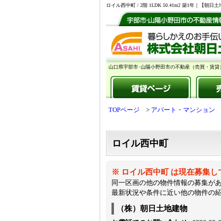
ロイル西中町 / 2階 1LDK 50.41m2 築1
山口県宇部市･山陽小野田市の不動産（売買・賃貸
TOPページ
アパート・マンション
ロイル西中町
※ ロイル西中町 は現在募集
同一区画の他の物件情報の募集が
最新状況や条件に近い他の物件の
（株）朝日土地建物