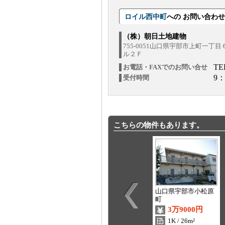
ロイル西中町
への お問い合わ
（株）朝日土地建物
755-0051山口県宇部市上町一丁
ル２Ｆ
TE
お電話・FAXでのお問い合せ
9：
受付時間
こちらの物件もあります。
山口県宇部市小松原
町
3万9000円
1K / 26m²