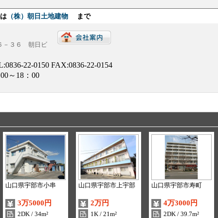
せは
（株）朝日土地建物
まで
目６－３６ 朝日ビ
L:
0836-22-0150
FAX:0836-22-0154
00～18：00
山口県宇部市小串
山口県宇部市上宇部
山口県宇部市寿町
3万5000円
2万円
4万3000円
2DK / 34m²
1K / 21m²
2DK / 39.7m²