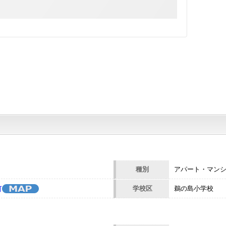
]
種別
アパート・マン
学校区
鵜の島小学校
町