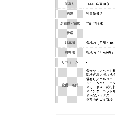
間取り
1LDK 南東向き
構造
軽量鉄骨造
所在階 / 階数
2階 / 2階建
管理
-
駐車場
敷地内 ( 月額 4,400
駐輪場
敷地内 ( 月額0円 )
リフォーム
-
敷金なし／ペット
濯機置場／温水洗
場有り／バルコニ
※ルームクリーニング
設備・条件
※カードキー発行料1
※インターネット
※宅配ボックス
※敷地内ゴミ置場