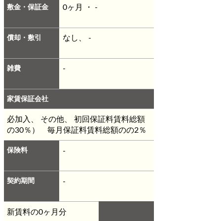
敷金・保証金
0ヶ月 ・ -
償却・敷引
なし、 -
雑費
-
家賃保証会社
必加入、 その他、 初回保証料賃料総額
の30％） 毎月保証料賃料総額のの2％
保険料
-
契約期間
-
新賃料の0ヶ月分