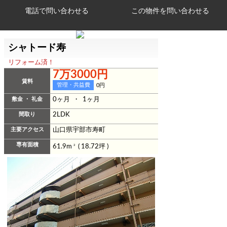
電話で問い合わせる
シャトード寿
リフォーム済！
7万3000円
賃料
管理・共益費
0円
敷金 ・ 礼金
0ヶ月 ・ 1ヶ月
間取り
2LDK
主要アクセス
山口県宇部市寿町
専有面積
61.9m
2
( 18.72坪 )