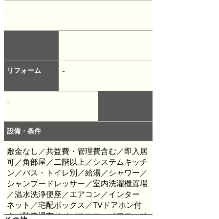
-
リフォーム
-
-
設備・条件
敷金なし／共益費・管理費含む／即入居
可／角部屋／二階以上／システムキッチ
ン／バス・トイレ別／給湯／シャワー／
シャンプードレッサー／室内洗濯機置場
／温水洗浄便座／エアコン／インター
ネット／宅配ボックス／TVドアホン付
き／駐車場有り／バルコニー／フローリ