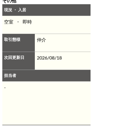
その他
ング／管理物件／リフォーム済／敷地内
現況 ・ 入居
ごみ置き場／マンションタイプ／更新料
なし／ゴミ業者回収
※ルームクリーニ
空室 ・ 即時
ング料金別途要
※要保証会社加入
※駐
車料１台分込
取引態様
仲介
次回更新日
2026/08/18
担当者
-