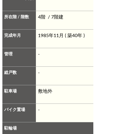
所在階 / 階数
4階 / 7階建
完成年月
1985年11月 ( 築40年 )
管理
-
総戸数
-
駐車場
敷地外
バイク置場
-
駐輪場