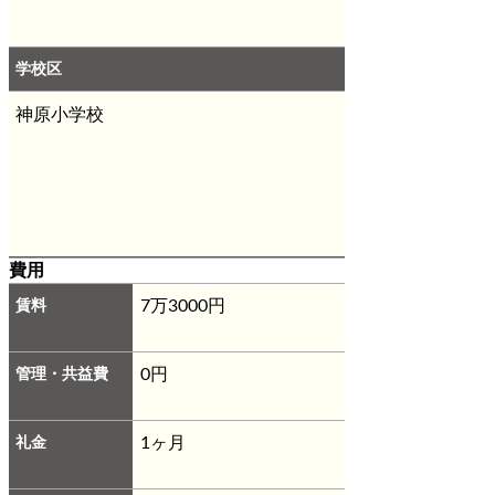
学校区
神原小学校
費用
賃料
7万3000円
管理・共益費
0円
礼金
1ヶ月