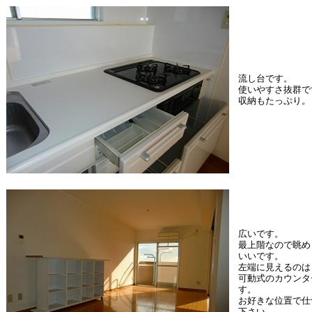
流し台です。
使いやすさ抜群で
収納もたっぷり。
広いです。
最上階なので眺め
いいです。
左端に見えるのは
可動式のカウンタ
す。
お好きな位置で仕