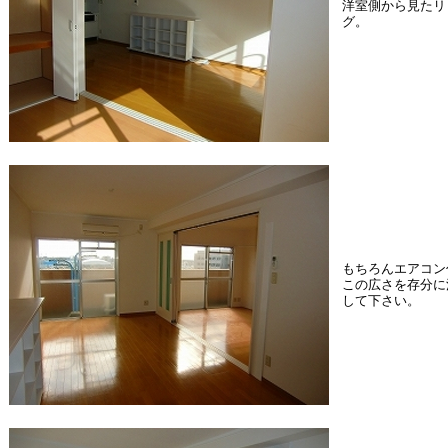
洋室側から見たリ
グ。
もちろんエアコン
この広さを存分に
して下さい。