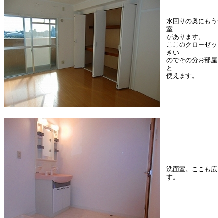
水回りの奥にもう
室
があります。
ここのクローゼッ
きい
のでその分お部屋
と
使えます。
洗面室。ここも広
す。