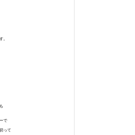
す。
も
ーで
切って