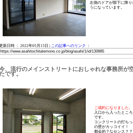
左側のドアが階下に降り
うになっています。
更新日時 ： 2022年05月15日
|
この記事へのリンク
：
今、流行のメインストリートにおしゃれな事務所が
たです。
ご成約になりました。
入口から入ったところ
です。
コンクリートの打ちっ
の壁がカッコイイ！
都会的？なセンス？？