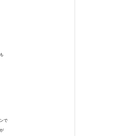
も
ンで
が